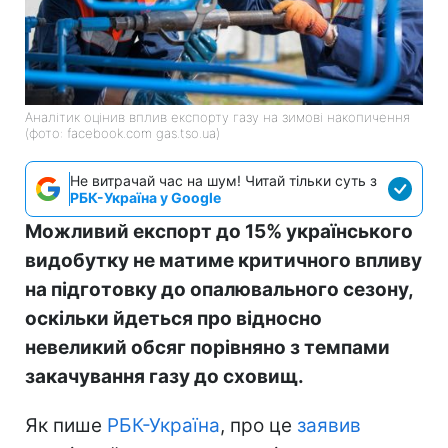
Аналітик оцінив вплив експорту газу на зимові накопичення
(фото: facebook.com gas.tso.ua)
Не витрачай час на шум! Читай тільки суть з
РБК-Україна у Google
Можливий експорт до 15% українського
видобутку не матиме критичного впливу
на підготовку до опалювального сезону,
оскільки йдеться про відносно
невеликий обсяг порівняно з темпами
закачування газу до сховищ.
Як пише
РБК-Україна
, про це
заявив