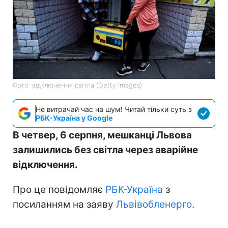
Фото: відключення світла (Getty Images)
Не витрачай час на шум! Читай тільки суть з
РБК-Україна у Google
В четвер, 6 серпня, мешканці Львова
залишились без світла через аварійне
відключення.
Про це повідомляє
РБК-Україна
з
посиланням на заяву
Львівобленерго
.