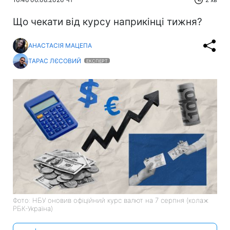
Що чекати від курсу наприкінці тижня?
АНАСТАСІЯ МАЦЕПА
ТАРАС ЛЄСОВИЙ
ЕКСПЕРТ
Фото: НБУ оновив офіційний курс валют на 7 серпня (колаж
РБК-Україна)