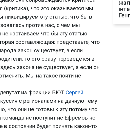
жал
я (критика), что это оказывается мы
інт
Ген
ы ликвидируем эту статью, что бы в
зовалась против нас, с чем мы
 не настаиваем что бы эту статью
торая составляющая: представьте, что
народа закон существует, а если
одители, то это сразу переведется в
здесь закона не существует, а если он
 отменить. Мы на такое пойти не
 депутат из фракции БЮТ
Сергей
искуссия с регионалами на данную тему
о, что они не готовы к эту потому что
а команда не поступит не Ефремов не
е в состоянии будет принять какое-то