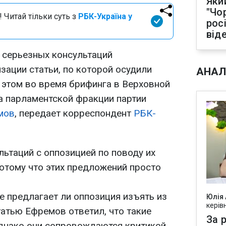
Яки
"Чо
 Читай тільки суть з
РБК-Україна у
рос
від
 серьезных консультаций
зации статьи, по которой осудили
АНАЛ
 этом во время брифинга в Верховной
а парламентской фракции партии
мов
, передает корреспондент
РБК-
льтаций с оппозицией по поводу их
потому что этих предложений просто
не предлагает ли оппозиция изъять из
Юлія
керів
татью Ефремов ответил, что такие
За р
днако они сопровождаются критикой