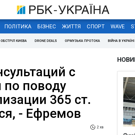
ПОЛІТИКА
БІЗНЕС
ЖИТТЯ
СПОРТ
WAVE
S
ОБСТРІЛ КИЄВА
DRONE DEALS
ОРМУЗЬКА ПРОТОКА
ВІЙНА В УКРАЇНІ
НОВИ
нсультаций с
 по поводу
изации 365 ст.
ся, - Ефремов
2 хв