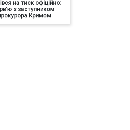
івся на тиск офіційно:
ерв'ю з заступником
прокурора Кримом