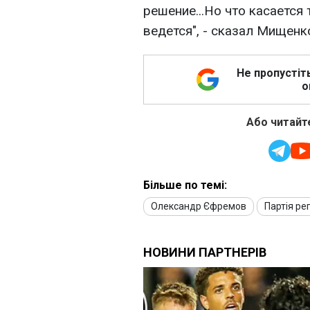
решение...Но что касается 
ведется", - сказал Мищенк
Не пропустіт
о
Або читайте
Більше по темі:
Олександр Єфремов
Партія рег