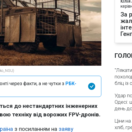
Юлія
керів
За р
жал
інт
Ген
ГОЛО
"Лякати
nko_NGU)
похолод
бліц із
нті через факти, а не чутки з
РБК-
Удар по
Одесі: 
ються до нестандартних інженерних
день д
вою техніку від ворожих FPV-дронів.
Ціни на
хліб, г
раїна
з посиланням на
заяву