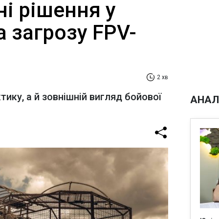
і рішення у
а загрозу FPV-
2 хв
тику, а й зовнішній вигляд бойової
АНАЛ