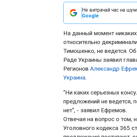
Не витрачай час на шум!
Google
На данный момент никаких
относительно декриминали
Тимошенко, не ведется. Об
Раде Украины заявил глав
Регионов
Александр Ефре
Украина
.
"Ни каких серьезных консу
предложений не ведется, 
нет", - заявил Ефремов.
Отвечая на вопрос о том, 
Уголовного кодекса 365 с
предложения поступают, о