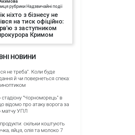
 Акимова
ниця рубрики Надзвичайні події
ік ніхто з бізнесу не
івся на тиск офіційно:
ерв'ю з заступником
прокурора Кримом
ВНІ НОВИНИ
ся не треба". Коли буде
ання й чи повернеться спека:
 синоптиком
 стадіону "Чорноморець" в
що відомо про атаку ворога за
о матчу УПЛ
 продукти: скільки коштують
речка, яйця, олія та молоко 7