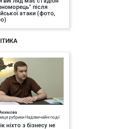
й вигляд має стадіон
рноморець" після
ійської атаки (фото,
ео)
ІТИКА
 Акимова
ниця рубрики Надзвичайні події
ік ніхто з бізнесу не