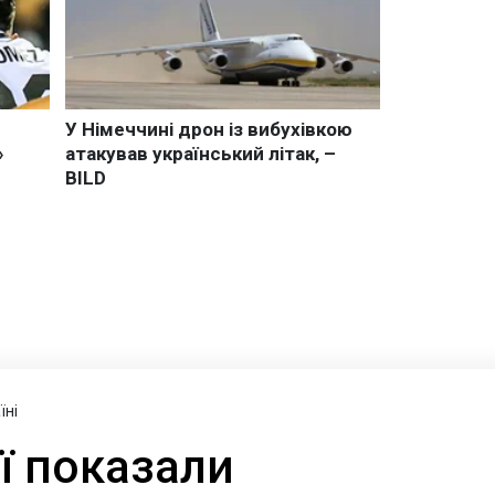
їні
ї показали