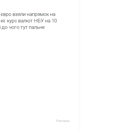
 євро взяли напрямок на
я: курс валют НБУ на 10
і до чого тут пальне