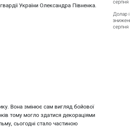
серпня
гвардії України Олександра Півненка.
Долар і
зниженн
серпня 
ику. Вона змінює сам вигляд бойової
років тому могло здатися декораціями
льму, сьогодні стало частиною