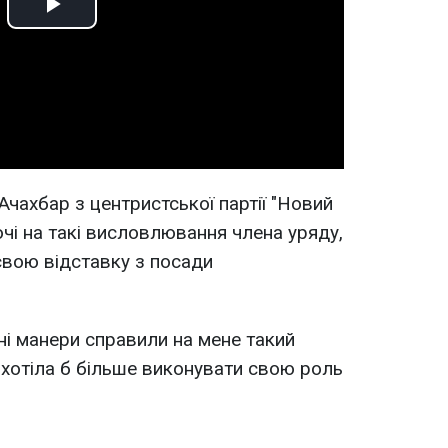
Play
Video
ахбар з центристської партії "Новий
ючі на такі висловлювання члена уряду,
свою відставку з посади
йні манери справили на мене такий
е хотіла б більше виконувати свою роль