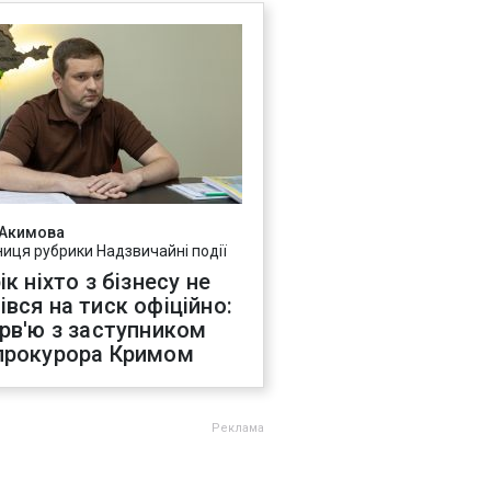
 Акимова
ниця рубрики Надзвичайні події
ік ніхто з бізнесу не
івся на тиск офіційно:
ерв'ю з заступником
прокурора Кримом