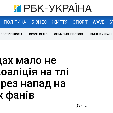
ПОЛІТИКА
БІЗНЕС
ЖИТТЯ
СПОРТ
WAVE
S
ОБСТРІЛ КИЄВА
DRONE DEALS
ОРМУЗЬКА ПРОТОКА
ВІЙНА В УКРАЇНІ
дах мало не
оаліція на тлі
рез напад на
х фанів
3 хв