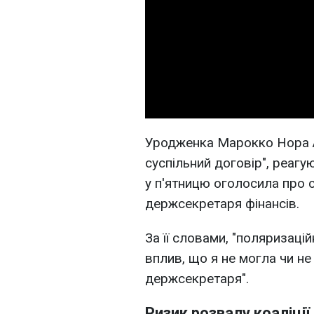
Уродженка Марокко Нора Ач
суспільний договір", реагу
у п'ятницю оголосила про 
держсекретаря фінансів.
За її словами, "поляризаці
вплив, що я не могла чи н
держсекретаря".
Ризик розвалу коаліції