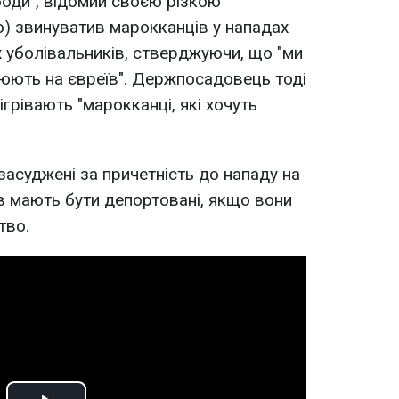
боди", відомий своєю різкою
) звинуватив марокканців у нападах
х уболівальників, стверджуючи, що "ми
юють на євреїв". Держпосадовець тоді
ігрівають "марокканці, які хочуть
засуджені за причетність до нападу на
ів мають бути депортовані, якщо вони
тво.