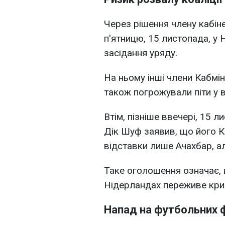
Через рішення члену кабінет
п'ятницю, 15 листопада, у
засідання уряду.
На ньому інші члени Кабмін
також погрожували піти у в
Втім, пізніше ввечері, 15 л
Дік Шуф заявив, що його К
відставки лише Ачахбар, ал
Таке оголошення означає, 
Нідерландах переживе криз
Напад на футбольних 