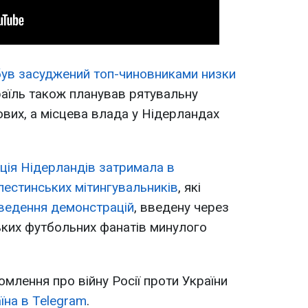
був засуджений топ-чиновниками низки
зраїль також планував рятувальну
ових, а місцева влада у Нідерландах
іція Нідерландів затримала в
естинських мітингувальників
, які
ведення демонстрацій
, введену через
ьких футбольних фанатів минулого
омлення про війну Росії проти України
їна в Telegram
.