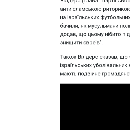
Вілдерс (глава "Партії Сво
антиісламською риторикою
на ізраїльських футбольни
бачили, як мусульмани пол
додав, що цьому нібито під
знищити євреїв".
Також Вілдерс сказав, що 
ізраїльських уболівальник
мають подвійне громадянс