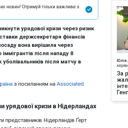
их новин! Отримуй тільки важливе з
икнути урядової кризи через ризик
ідставки держсекретаря фінансів
посаду вона вирішила через
 іммігрантів після нападу 8
х уболівальників після матчу в
Юлія
керів
За р
жал
раїна
з посиланням на
Associated
інт
Ген
и урядової кризи в Нідерландах
и представників Нідерландів Ґерт