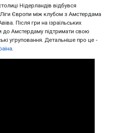
столиці Нідерландів відбувся
 Ліги Європи між клубом з Амстердама
Авіва. Після гри на ізраїльських
али до Амстердаму підтримати свою
ькі угруповання. Детальніше про це -
раїна
.