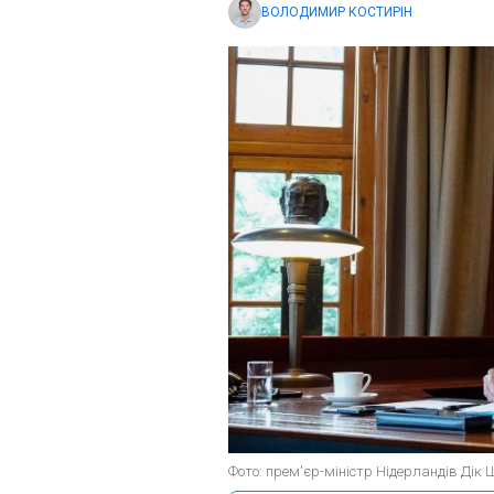
ВОЛОДИМИР КОСТИРІН
Фото: прем'єр-міністр Нідерландів Дік Ш