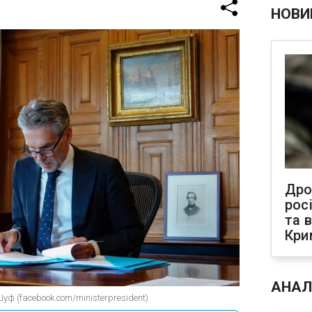
НОВИ
Дро
рос
та 
Кри
АНАЛ
уф (facebook.com/ministerpresident)