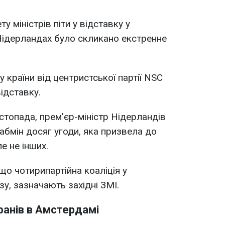
у міністрів піти у відставку у
 Нідерландах було скликано екстренне
у країни від центристської партії NSC
ідставку.
истопада, прем'єр-міністр Нідерландів
абмін досяг угоди, яка призвела до
е не інших.
що чотирипартійна коаліція у
у, зазначають західні ЗМІ.
фанів в Амстердамі