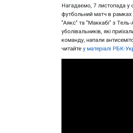
Нагадаємо, 7 листопада у 
футбольний матч в рамках
"Аякс" та "Маккабі" з Тель-
уболівальників, які приїх
команду, напали антисемітс
читайте
у матеріалі РБК-Ук