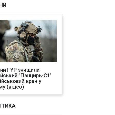
НИ
ни ГУР знищили
ійський "Панцирь-С1"
військовий кран у
му (відео)
ІТИКА