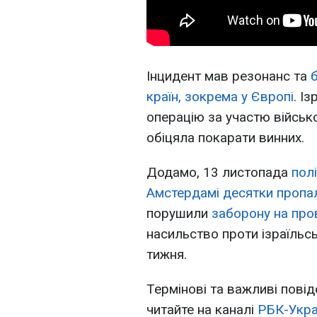
Інцидент мав резонанс та
країн, зокрема у Європі
. І
операцію за участю військ
обіцяла покарати винних.
Додамо, 13 листопада
пол
Амстердамі десятки пропал
порушили
заборону на про
насильство проти ізраїльс
тижня.
Термінові та важливі повід
читайте на каналі
РБК-Укра