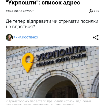
"Укрпошти": список адрес
13:44 06.08.2026 Чт
2 хв
Де тепер відправити чи отримати посилки
не вдасться?
ІРИНА КОСТЕНКО
У Краматорську перестали працювати чотири відділення
"Укрпошти" (фото ілюстративне: Getty Images)