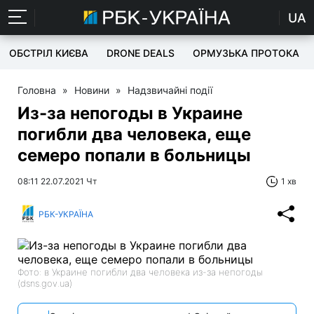
UA
ОБСТРІЛ КИЄВА
DRONE DEALS
ОРМУЗЬКА ПРОТОКА
Головна
»
Новини
»
Надзвичайні події
Из-за непогоды в Украине
погибли два человека, еще
семеро попали в больницы
08:11 22.07.2021 Чт
1 хв
РБК-УКРАЇНА
Фото: в Украине погибли два человека из-за непогоды
(dsns.gov.ua)