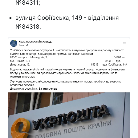
№84311;
вулиця Софіївська, 149 - відділення
№84318.