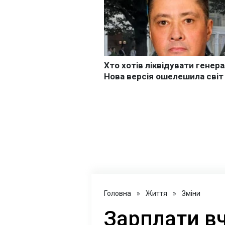
Головна
»
Життя
»
Зміни
Зарплати вч