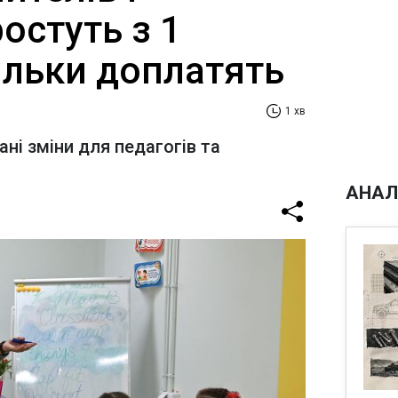
ростуть з 1
ільки доплатять
1 хв
ні зміни для педагогів та
АНАЛ