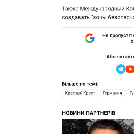
Также Международный Ком
создавать "зоны безопасно
Не пропустіт
о
Або читайте
Більше по темі:
Красный Крест
Германия
Г