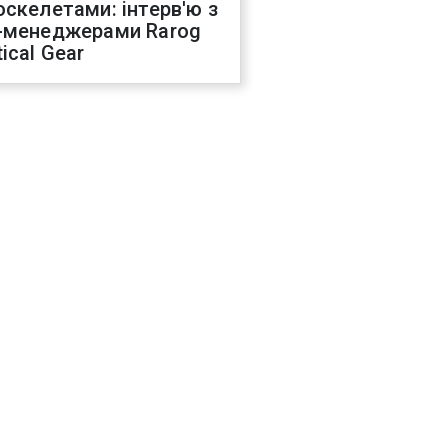
оскелетами: інтерв'ю з
-менеджерами Rarog
ical Gear