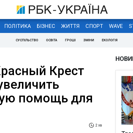
ПОЛІТИКА
БІЗНЕС
ЖИТТЯ
СПОРТ
WAVE
S
СУСПІЛЬСТВО
ОСВІТА
ГРОШІ
ЗМІНИ
ЕКОЛОГІЯ
НОВИ
расный Крест
увеличить
ую помощь для
2 хв