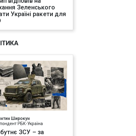
мп відповів на
хання Зеленського
ати Україні ракети для
О
ІТИКА
янтин Широкун
пондент РБК-Україна
бутнє ЗСУ – за