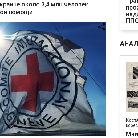
Тра
краине около 3,4 млн человек
про
ной помощи
над
ПП
АНАЛ
Кост
корес
Май