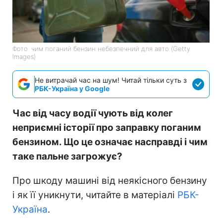
Фото: чим поганий бензин небезпечний для авто (Getty
Images)
Не витрачай час на шум! Читай тільки суть з
РБК-Україна у Google
Час від часу водії чують від колег
неприємні історії про заправку поганим
бензином. Що це означає насправді і чим
таке пальне загрожує?
Про шкоду машині від неякісного бензину
і як її уникнути, читайте в матеріалі
РБК-
Україна
.