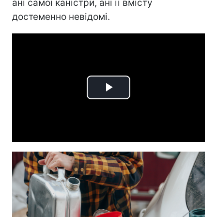
ані самої каністри, ані її вмісту
достеменно невідомі.
Play
Video