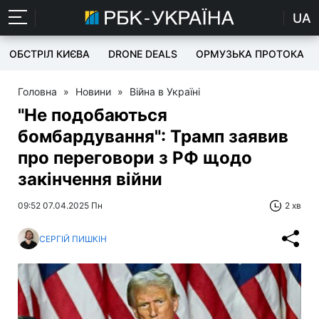
UA
ОБСТРІЛ КИЄВА
DRONE DEALS
ОРМУЗЬКА ПРОТОКА
Головна
»
Новини
»
Війна в Україні
"Не подобаються
бомбардування": Трамп заявив
про переговори з РФ щодо
закінчення війни
09:52 07.04.2025 Пн
2 хв
СЕРГІЙ ПИШКІН