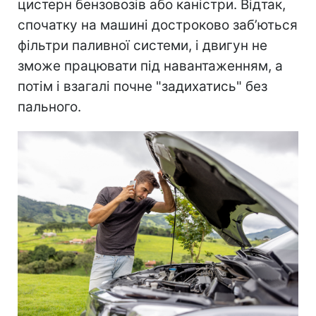
цистерн бензовозів або каністри. Відтак,
спочатку на машині достроково заб’ються
фільтри паливної системи, і двигун не
зможе працювати під навантаженням, а
потім і взагалі почне "задихатись" без
пального.