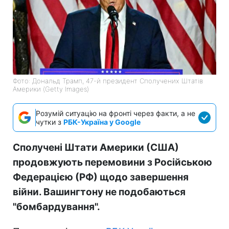
Фото: Дональд Трамп, 47-й президент Сполучених Штатів
Америки (Getty Images)
Розумій ситуацію на фронті через факти, а не
чутки з
РБК-Україна у Google
Сполучені Штати Америки (США)
продовжують перемовини з Російською
Федерацією (РФ) щодо завершення
війни. Вашингтону не подобаються
"бомбардування".