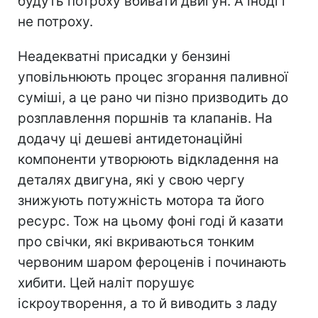
будуть потроху вбивати двигун. А іноді і
не потроху.
Неадекватні присадки у бензині
уповільнюють процес згорання паливної
суміші, а це рано чи пізно призводить до
розплавлення поршнів та клапанів. На
додачу ці дешеві антидетонаційні
компоненти утворюють відкладення на
деталях двигуна, які у свою чергу
знижують потужність мотора та його
ресурс. Тож на цьому фоні годі й казати
про свічки, які вкриваються тонким
червоним шаром фероценів і починають
хибити. Цей наліт порушує
іскроутворення, а то й виводить з ладу