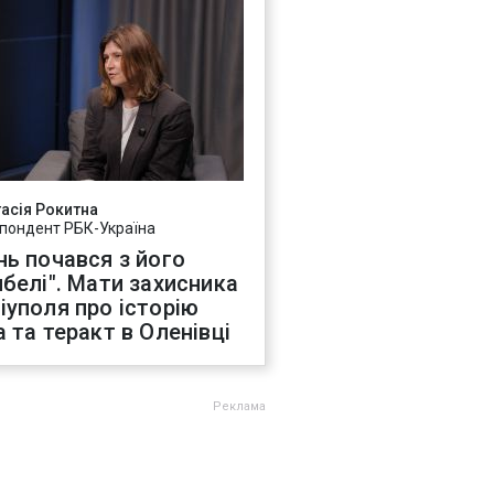
асія Рокитна
пондент РБК-Україна
нь почався з його
ибелі". Мати захисника
іуполя про історію
а та теракт в Оленівці