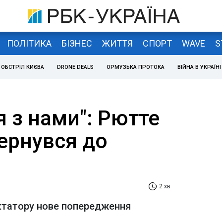
ПОЛІТИКА
БІЗНЕС
ЖИТТЯ
СПОРТ
WAVE
S
ОБСТРІЛ КИЄВА
DRONE DEALS
ОРМУЗЬКА ПРОТОКА
ВІЙНА В УКРАЇНІ
я з нами": Рютте
ернувся до
2 хв
ктатору нове попередження