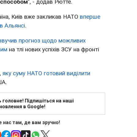
м способом
", - додав Рютте.
аїна, Київ вже закликав НАТО
вперше
в Альянсі
.
звучив прогноз щодо можливих
ним
на тлі нових успіхів ЗСУ на фронті
,
яку суму НАТО готовий виділити
ША.
ь головне! Підпишіться на наші
новлення в Google!
 нас там, де вам зручно!