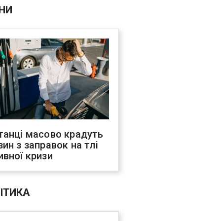
НИ
танці масово крадуть
зин з заправок на тлі
ивної кризи
ІТИКА