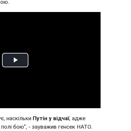
бою.
Play
Video
ує, наскільки
Путін у відчаї
, адже
 полі бою", - зауважив генсек НАТО.