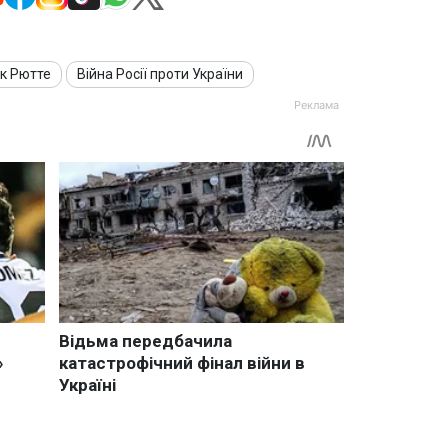
к Рютте
Війна Росії проти України