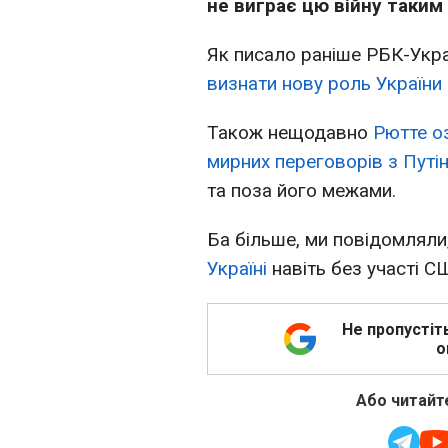
не виграє цю війну таки
Як писало раніше РБК-Укр
визнати нову роль України 
Також нещодавно
Рютте о
мирних переговорів з Путі
та поза його межами.
Ба більше, ми повідомляли
Україні
навіть без участі С
Не пропустіт
о
Або читайте