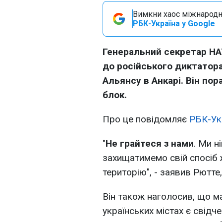
Вимкни хаос міжнародн
РБК-Україна у Google
Генеральний секретар НА
до російського диктатора
Альянсу в Анкарі. Він по
блок.
Про це повідомляє
РБК-Ук
"
Не грайтеся з нами
. Ми н
захищатимемо свій спосіб 
територію", - заявив Рютте
Він також наголосив, що ма
українських містах є
свідч