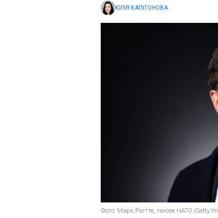
ЮЛІЯ КАПІТОНОВА
Фото: Марк Рютте, генсек НАТО (Getty I