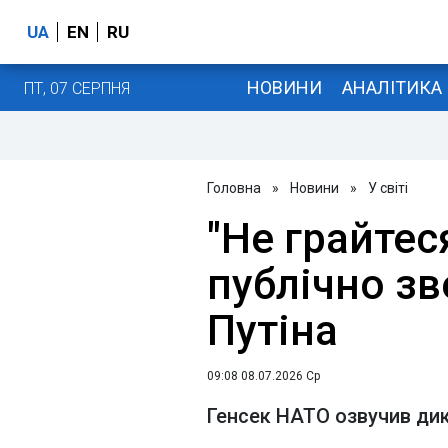
UA
EN
RU
НОВИНИ
АНАЛІТИКА
ПТ, 07 СЕРПНЯ
Головна
»
Новини
»
У світі
"Не грайтес
публічно зв
Путіна
09:08 08.07.2026 Ср
Генсек НАТО озвучив ди