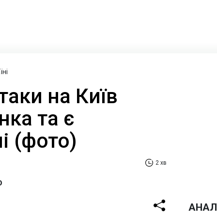
їні
таки на Київ
нка та є
і (фото)
2 хв
ю
АНАЛ