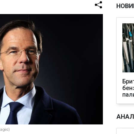
НОВИ
Бри
бен
пал
АНАЛ
mages)