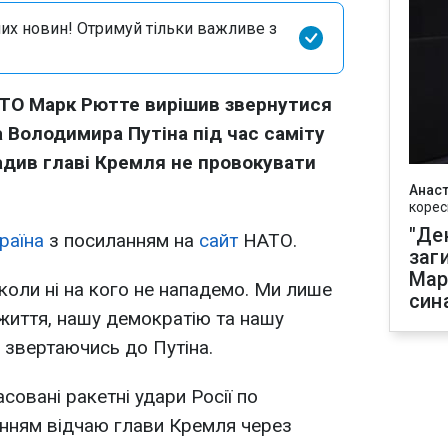
их новин! Отримуй тільки важливе з
ТО Марк Рютте вирішив звернутися
 Володимира Путіна під час саміту
радив главі Кремля не провокувати
Анаст
корес
"Де
раїна
з посиланням на
сайт
НАТО.
заг
Мар
іколи ні на кого не нападемо. Ми лише
син
життя, нашу демократію та нашу
, звертаючись до Путіна.
совані ракетні удари Росії по
енням відчаю глави Кремля через