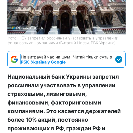
Фото: НБУ запретил россиянам участвовать в управлении
финансовыми компаниями (Виталий Носач, РБК-Украина)
Не витрачай час на шум! Читай тільки суть з
РБК-Україна у Google
Национальный банк Украины запретил
россиянам участвовать в управлении
страховыми, лизинговыми,
финансовыми, факторинговыми
компаниями. Это касается держателей
более 10% акций, постоянно
проживающих в РФ, граждан РФ и