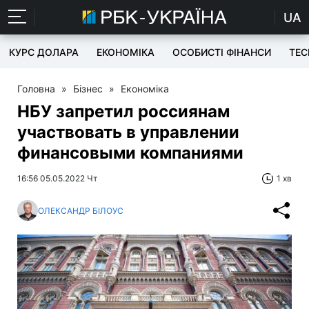
UA
КУРС ДОЛАРА
ЕКОНОМІКА
ОСОБИСТІ ФІНАНСИ
TEC
Головна
»
Бізнес
»
Економіка
НБУ запретил россиянам
участвовать в управлении
финансовыми компаниями
16:56 05.05.2022 Чт
1 хв
ОЛЕКСАНДР БІЛОУС