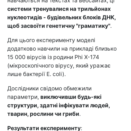
навчаються на текстах та вебсайтах, ці
системи тренувалися на трильйонах
нуклеотидів - будівельних блоків ДНК,
щоб засвоїти генетичну "граматику"
.
Для цього експерименту моделі
додатково навчили на прикладі близько
15 000 вірусів із родини Phi X-174
(мікроскопічного вірусу, який уражає
лише бактерії E. coli).
Дослідники свідомо обмежили
параметри,
виключивши будь-які
структури, здатні інфікувати людей,
тварин, рослини чи гриби
.
Результати експерименту
: