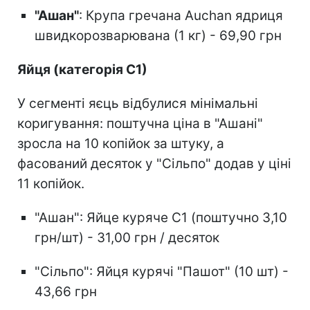
"Ашан"
: Крупа гречана Auchan ядриця
швидкорозварювана (1 кг) - 69,90 грн
Яйця (категорія С1)
У сегменті яєць відбулися мінімальні
коригування: поштучна ціна в "Ашані"
зросла на 10 копійок за штуку, а
фасований десяток у "Сільпо" додав у ціні
11 копійок.
"Ашан": Яйце куряче С1 (поштучно 3,10
грн/шт) - 31,00 грн / десяток
"Сільпо": Яйця курячі "Пашот" (10 шт) -
43,66 грн