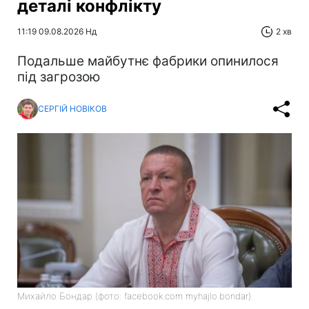
деталі конфлікту
11:19 09.08.2026 Нд
2 хв
Подальше майбутнє фабрики опинилося
під загрозою
СЕРГІЙ НОВІКОВ
Михайло Бондар (фото: facebook.com myhajlo.bondar)