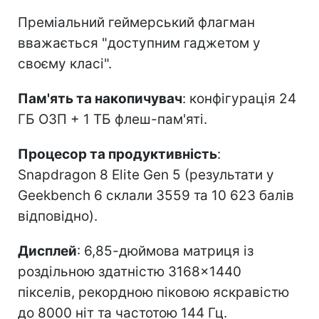
Преміальний геймерський флагман
вважається "доступним гаджетом у
своєму класі".
Пам'ять та накопичувач
: конфігурація 24
ГБ ОЗП + 1 ТБ флеш-пам'яті.
Процесор та продуктивність
:
Snapdragon 8 Elite Gen 5 (результати у
Geekbench 6 склали 3559 та 10 623 балів
відповідно).
Дисплей
: 6,85-дюймова матриця із
роздільною здатністю 3168×1440
пікселів, рекордною піковою яскравістю
до 8000 ніт та частотою 144 Гц.