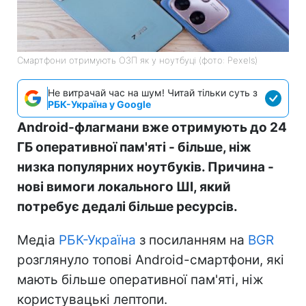
Смартфони отримують ОЗП як у ноутбуці (фото: Pexels)
Не витрачай час на шум! Читай тільки суть з
РБК-Україна у Google
Android-флагмани вже отримують до 24
ГБ оперативної пам'яті - більше, ніж
низка популярних ноутбуків. Причина -
нові вимоги локального ШІ, який
потребує дедалі більше ресурсів.
Медіа
РБК-Україна
з посиланням на
BGR
розглянуло топові Android-смартфони, які
мають більше оперативної пам'яті, ніж
користувацькі лептопи.