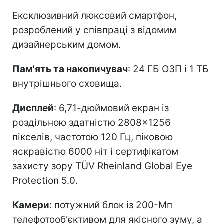
Ексклюзивний люксовий смартфон,
розроблений у співпраці з відомим
дизайнерським домом.
Пам'ять та накопичувач
: 24 ГБ ОЗП і 1 ТБ
внутрішнього сховища.
Дисплей
: 6,71-дюймовий екран із
роздільною здатністю 2808×1256
пікселів, частотою 120 Гц, піковою
яскравістю 6000 ніт і сертифікатом
захисту зору TÜV Rheinland Global Eye
Protection 5.0.
Камери
: потужний блок із 200-Мп
телефотооб'єктивом для якісного зуму, а