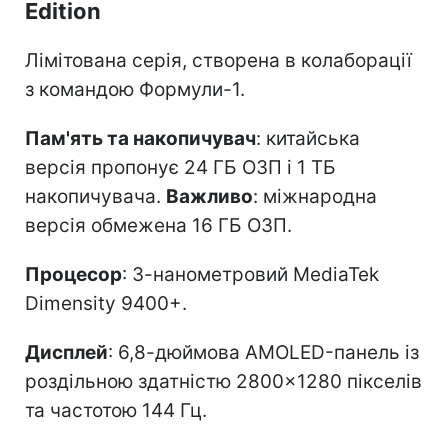
Edition
Лімітована серія, створена в колаборації
з командою Формули-1.
Пам'ять та накопичувач
: китайська
версія пропонує 24 ГБ ОЗП і 1 ТБ
накопичувача.
Важливо
: міжнародна
версія обмежена 16 ГБ ОЗП.
Процесор
: 3-нанометровий MediaTek
Dimensity 9400+.
Дисплей
: 6,8-дюймова AMOLED-панель із
роздільною здатністю 2800×1280 пікселів
та частотою 144 Гц.