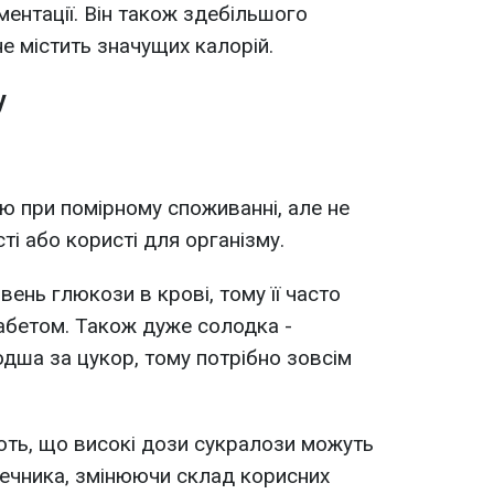
ентації. Він також здебільшого
е містить значущих калорій.
у
 при помірному споживанні, але не
ті або користі для організму.
вень глюкози в крові, тому її часто
абетом. Також дуже солодка -
одша за цукор, тому потрібно зовсім
ють, що високі дози сукралози можуть
шечника, змінюючи склад корисних