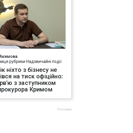
 Акимова
ниця рубрики Надзвичайні події
ік ніхто з бізнесу не
івся на тиск офіційно:
ерв'ю з заступником
прокурора Кримом