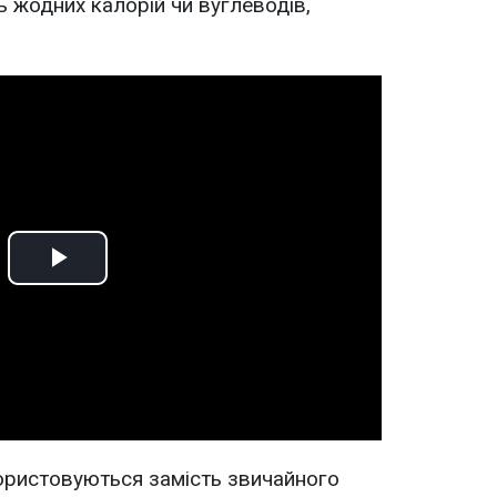
ь жодних калорій чи вуглеводів,
Play
Video
ористовуються замість звичайного