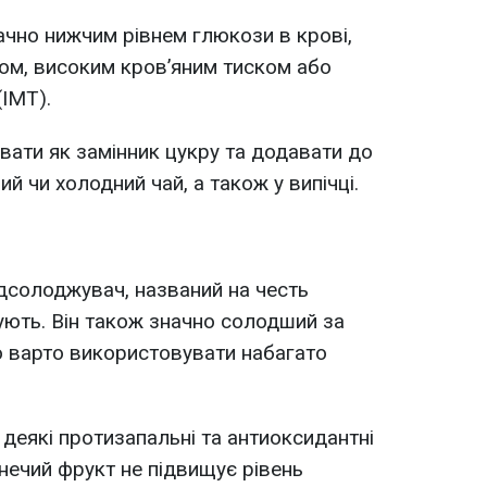
ачно нижчим рівнем глюкози в крові,
ом, високим кров’яним тиском або
(ІМТ).
ати як замінник цукру та додавати до
чий чи холодний чай, а також у випічці.
дсолоджувач, названий на честь
мують. Він також значно солодший за
о варто використовувати набагато
 деякі протизапальні та антиоксидантні
рнечий фрукт не підвищує рівень