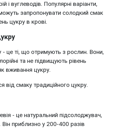
й і вуглеводів. Популярні варіанти,
м, можуть запропонувати солодкий смак
ень цукру в крові.
цукру
 - це ті, що отримують з рослин. Вони,
лорійні та не підвищують рівень
як вживання цукру.
ся від смаку традиційного цукру.
тевія - це натуральний підсолоджувач,
. Він приблизно у 200-400 разів