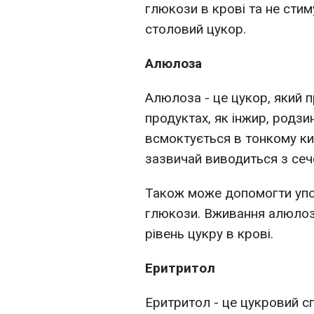
глюкози в крові та не стим
столовий цукор.
Алюлоза
Алюлоза - це цукор, який 
продуктах, як інжир, родзи
всмоктується в тонкому ки
зазвичай виводиться з сеч
Також
може допомогти упо
глюкози. Вживання алюлози
рівень цукру в крові.
Еритритол
Еритритол - це цукровий сп