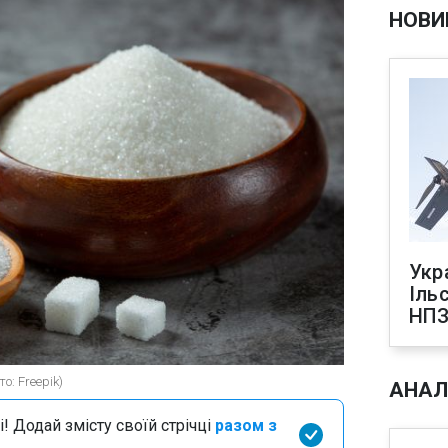
НОВИ
Укр
Іль
НПЗ
: Freepik)
АНАЛ
і! Додай змісту своїй стрічці
разом з