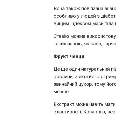
Вона також пов’язана зі зн
особливо у людей з діабет
вищим індексом маси тіла 
Стевію можна використовув
таких напоїв, як кава, гаря
Фрукт ченця
Це ще один натуральний пі
рослини, з якої його отри
звичайний цукор, тому йог
менше.
Екстракт може навіть мати
властивості. Крім того, че