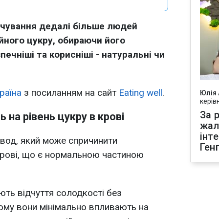
рчування дедалі більше людей
йного цукру, обираючи його
зпечніші та корисніші - натуральні чи
раїна
з посиланням на сайт
Eating well
.
Юлія
керів
За р
 на рівень цукру в крові
жал
інт
евод, який може спричинити
Ген
крові, що є нормальною частиною
ють відчуття солодкості без
ому вони мінімально впливають на