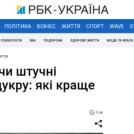
ПОЛІТИКА
БІЗНЕС
ЖИТТЯ
СПОРТ
WAVE
S
ПСИХОЛОГІЯ
ЇЖА
ПОДОРОЖІ
ЗДОРОВЕ ЖИТТЯ
МОДА ТА КРАСА
иття
чи штучні
укру: які краще
3 хв