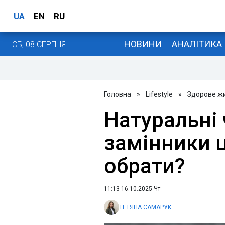
UA
EN
RU
НОВИНИ
АНАЛІТИКА
СБ, 08 СЕРПНЯ
Головна
»
Lifestyle
»
Здорове ж
Натуральні 
замінники ц
обрати?
11:13 16.10.2025 Чт
ТЕТЯНА САМАРУК