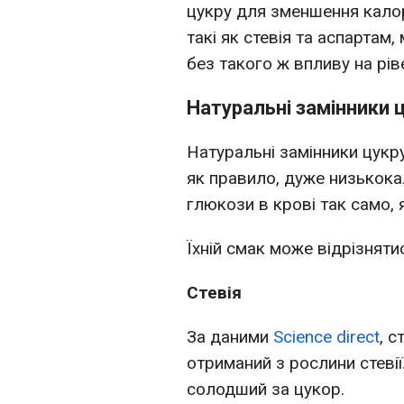
цукру для зменшення калорі
такі як стевія та аспарта
без такого ж впливу на рів
Натуральні замінники 
Натуральні замінники цукру
як правило, дуже низькока
глюкози в крові так само, 
Їхній смак може відрізняти
Стевія
За даними
Science direct
, с
отриманий з рослини стевії
солодший за цукор.