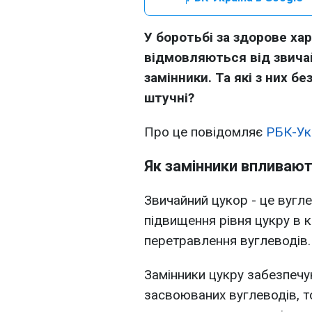
У боротьбі за здорове ха
відмовляються від звича
замінники. Та які з них бе
штучні?
Про це повідомляє
РБК-Ук
Як замінники впливають
Звичайний цукор - це вугл
підвищення рівня цукру в 
перетравлення вуглеводів.
Замінники цукру забезпечу
засвоюваних вуглеводів, т