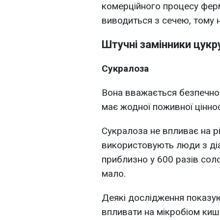
комерційного процесу ферм
виводиться з сечею, тому н
Штучні замінники цукр
Сукралоза
Вона вважається безпечною
має жодної поживної ціннос
Сукралоза не впливає на рі
використовують люди з ді
приблизно у 600 разів сол
мало.
Деякі дослідження показу
впливати на мікробіом ки