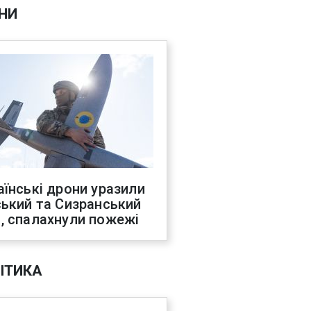
НИ
аїнські дрони уразили
ський та Сизранський
, спалахнули пожежі
ІТИКА