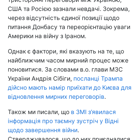
США та Росією зазнали невдачі. Зокрема,
через відсутність єдиної позиції щодо
питання Донбасу та переорієнтацію уваги
Америки на війну з Іраном.
Однак є фактори, які вказують на те, що
найближчим часом мирний процес може
поновитися. За словами в.о. глави МЗС
України Андрія Сібіги,
посланці Трампа
дійсно мають намір приїхати до Києва для
відновлення мирних переговорів
.
Також ми писали, що
в ЗМІ з’явилася
інформація про таємну зустріч у Відні
щодо завершення війни
.
Стверджувалося, що до них приєдналися