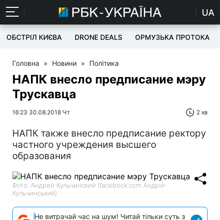
UA
ОБСТРІЛ КИЄВА
DRONE DEALS
ОРМУЗЬКА ПРОТОКА
Головна
»
Новини
»
Політика
НАПК внесло предписание мэру
Трускавца
16:23 30.08.2018 Чт
2 хв
НАПК также внесло предписание ректору
частного учреждения высшего
образования
Фото: Андрей Кульчинский (facebook.com Андрій-
Кульчинський)
Не витрачай час на шум! Читай тільки суть з