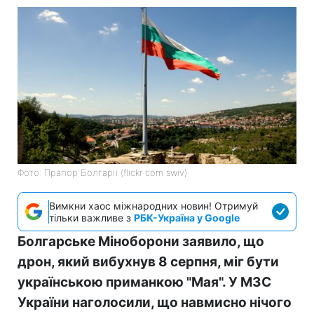
Фото: Прапор Болгарії (flickr com swiv)
Вимкни хаос міжнародних новин! Отримуй
тільки важливе з
РБК-Україна у Google
Болгарське Міноборони заявило, що
дрон, який вибухнув 8 серпня, міг бути
українською приманкою "Мая". У МЗС
України наголосили, що навмисно нічого