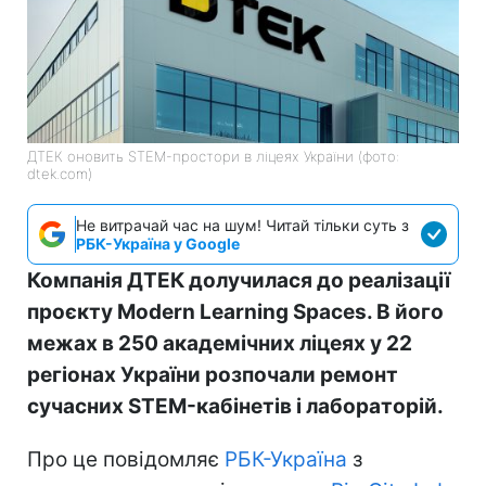
ДТЕК оновить STEM-простори в ліцеях України (фото:
dtek.com)
Не витрачай час на шум! Читай тільки суть з
РБК-Україна у Google
Компанія ДТЕК долучилася до реалізації
проєкту Modern Learning Spaces. В його
межах в 250 академічних ліцеях у 22
регіонах України розпочали ремонт
сучасних STEM-кабінетів і лабораторій.
Про це повідомляє
РБК-Україна
з