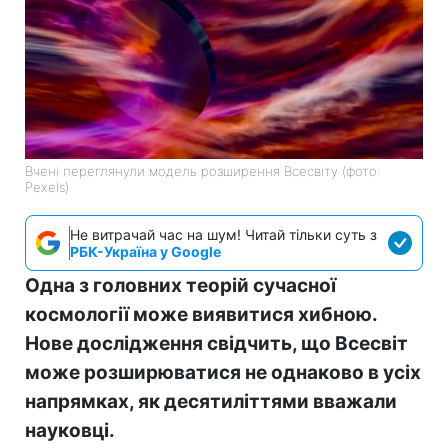
Вчені переглянули модель розширення Всесвіту (фото:
Pexels)
Не витрачай час на шум! Читай тільки суть з
РБК-Україна у Google
Одна з головних теорій сучасної
космології може виявитися хибною.
Нове дослідження свідчить, що Всесвіт
може розширюватися не однаково в усіх
напрямках, як десятиліттями вважали
науковці.