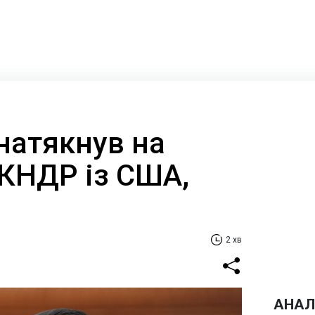
натякнув на
КНДР із США,
2 хв
АНАЛ