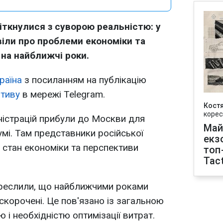
зіткнулися з суворою реальністю: у
віли про проблеми економіки та
на найближчі роки.
раїна
з посиланням на публікацію
отиву
в мережі Telegram.
Кост
корес
іністрацій прибули до Москви для
Май
умі. Там представники російської
екз
 стан економіки та перспективи
топ
Tact
креслили, що найближчими роками
скорочені. Це пов'язано із загальною
 і необхідністю оптимізації витрат.