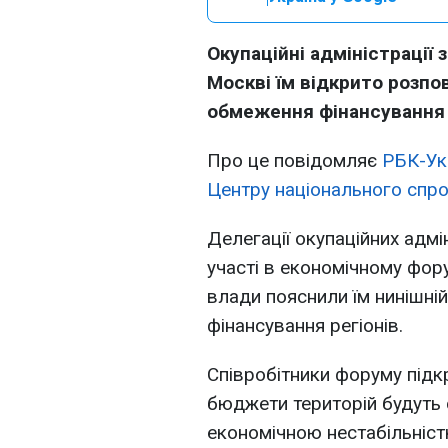
Окупаційні адміністрації 
Москві їм відкрито розпо
обмеження фінансування 
Про це повідомляє
РБК-Ук
Центру національного спр
Делегації окупаційних адм
участі в економічному фор
влади пояснили їм нинішній
фінансування регіонів.
Співробітники форуму під
бюджети територій будуть 
економічною нестабільністю