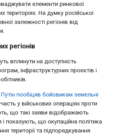
проваджувати елементи ринкової
х територіях. На думку російської
вної залежності регіонів від
я.
их регіонів
ть вплинути на доступність
ограм, інфраструктурних проєктів і
обітників.
Путін пообіцяв бойовикам земельні
участь у військових операціях проти
ють, що такі заяви відображають
 і показують, що окупаційна політика
ння території та підпорядкування