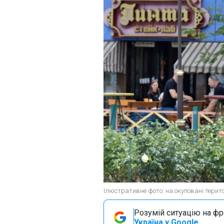
Ілюстративне фото: на окуповані терито
Розумій ситуацію на фро
Україна у Google