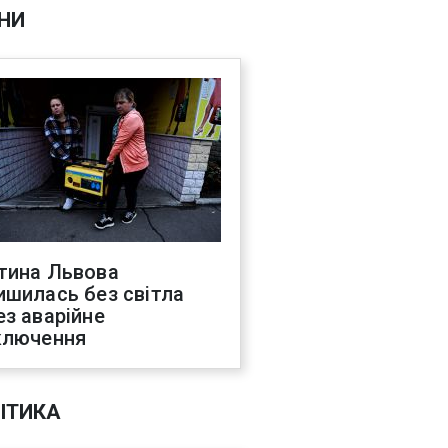
НИ
тина Львова
ишилась без світла
ез аварійне
ключення
ІТИКА