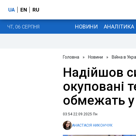
UA
EN
RU
НОВИНИ
АНАЛІТИКА
ЧТ, 06 СЕРПНЯ
Головна
»
Новини
»
Війна в Укра
Надійшов си
окуповані т
обмежать у
03:54 22.09.2025 Пн
АНАСТАСІЯ НИКОНЧУК