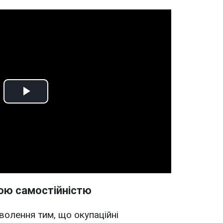
Play
Video
ою самостійністю
олення тим, що окупаційні