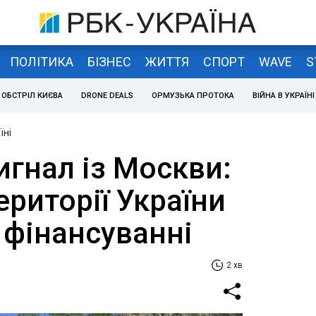
ПОЛІТИКА
БІЗНЕС
ЖИТТЯ
СПОРТ
WAVE
S
ОБСТРІЛ КИЄВА
DRONE DEALS
ОРМУЗЬКА ПРОТОКА
ВІЙНА В УКРАЇНІ
їні
гнал із Москви:
ериторії України
 фінансуванні
2 хв