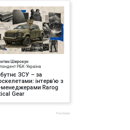
янтин Широкун
пондент РБК-Україна
бутнє ЗСУ – за
оскелетами: інтерв'ю з
-менеджерами Rarog
ical Gear