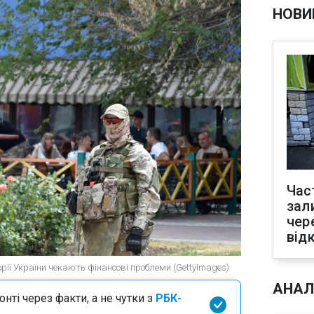
НОВИ
Час
зал
чер
від
рії України чекають фінансові проблеми (GettyImages)
АНАЛ
нті через факти, а не чутки з
РБК-