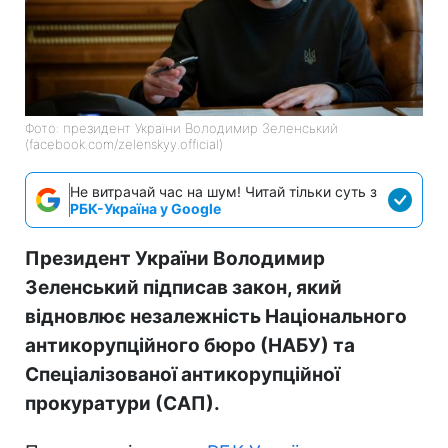
Фото: президент України Володимир Зеленський
(facebook.com/zelenskyy.official)
Не витрачай час на шум! Читай тільки суть з
РБК-Україна у Google
Президент України Володимир
Зеленський підписав закон, який
відновлює незалежність Національного
антикорупційного бюро (НАБУ) та
Спеціалізованої антикорупційної
прокуратури (САП).