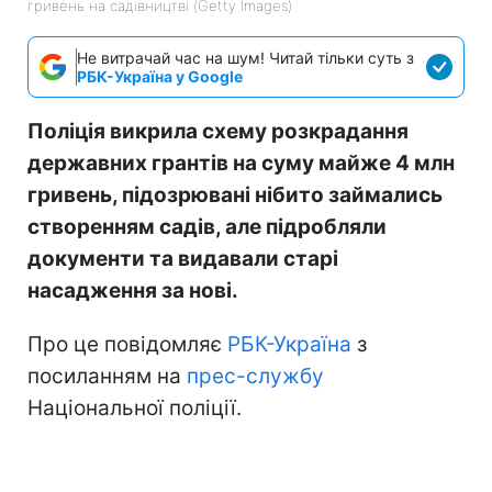
гривень на садівництві (Getty Images)
Не витрачай час на шум! Читай тільки суть з
РБК-Україна у Google
Поліція викрила схему розкрадання
державних грантів на суму майже 4 млн
гривень, підозрювані нібито займались
створенням садів, але підробляли
документи та видавали старі
насадження за нові.
Про це повідомляє
РБК-Україна
з
посиланням на
прес-службу
Національної поліції.