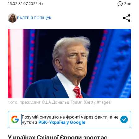
15:02 31.07.2025 Чт
2 хв
ВАЛЕРІЯ ПОЛІЩУК
Фото: президент США Дональд Трамп (Getty Images)
Розумій ситуацію на фронті через факти, а не
чутки з
РБК-Україна у Google
У країнах Східної Європи зростає