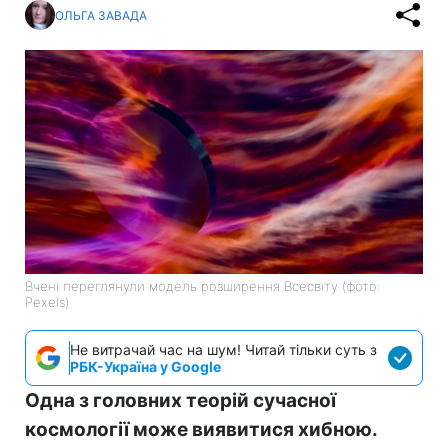
ОЛЬГА ЗАВАДА
Вчені переглянули модель розширення Всесвіту (фото:
Pexels)
Не витрачай час на шум! Читай тільки суть з
РБК-Україна у Google
Одна з головних теорій сучасної
космології може виявитися хибною.