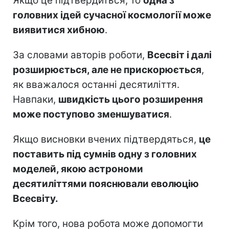
Якщо це підтвердиться, то
одна з
головних ідей сучасної космології може
виявитися хибною
.
За словами авторів роботи,
Всесвіт і далі
розширюється, але не прискорюється
,
як вважалося останні десятиліття.
Навпаки,
швидкість цього розширення
може поступово зменшуватися
.
Якщо висновки вчених підтвердяться,
це
поставить під сумнів одну з головних
моделей, якою астрономи
десятиліттями пояснювали еволюцію
Всесвіту.
Крім того, нова робота може допомогти