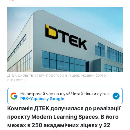
ДТЕК оновить STEM-простори в ліцеях України (фото:
dtek.com)
Не витрачай час на шум! Читай тільки суть з
РБК-Україна у Google
Компанія ДТЕК долучилася до реалізації
проєкту Modern Learning Spaces. В його
межах в 250 академічних ліцеях у 22