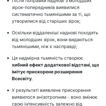
Після поправки наднові з молодших
зірок-попередників виявилися
систематично тьмянішими за ті, що
утворилися від старіших зірок;
Оскільки віддаленіші наднові походять
від молодших зірок, вони видаються
тьмянішими, ніж є насправді;
Ця надмірна тьмяність створює
хибний ефект додаткової відстані, що
імітує прискорене розширення
Всесвіту
.
У результаті виявлене прискорення
виявилося анізотропним - воно змінює
свою інтенсивність залежно від