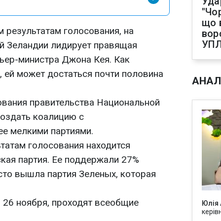
Уда
"Чо
що 
 результатам голосования, на
вор
УП
й Зеландии лидирует правящая
ьер-министра Джона Кея. Как
", ей может достаться почти половина
АНАЛ
ования правительства Национальной
создать коалицию с
е мелкими партиями.
ьтатам голосования находится
кая партия. Ее поддержали 27%
сто вышла партия Зеленых, которая
, 26 ноября, проходят всеобщие
Юлія
керів