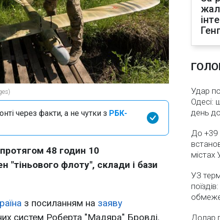
жал
інт
Ген
ГОЛО
Удар по
ges)
Одесі: 
день д
нті через факти, а не чутки з
РБК-
До +39 
встанов
 протягом 48 годин 10
містах 
н "тіньового флоту", склади і бази
УЗ тер
поїздів
обмеж
раїна
з посиланням на
заяву
их систем Роберта "Мадяра" Бровді.
Долар 