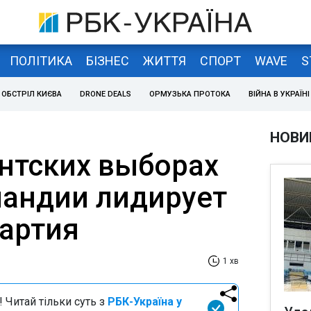
ПОЛІТИКА
БІЗНЕС
ЖИТТЯ
СПОРТ
WAVE
S
ОБСТРІЛ КИЄВА
DRONE DEALS
ОРМУЗЬКА ПРОТОКА
ВІЙНА В УКРАЇНІ
НОВИ
нтских выборах
ландии лидирует
артия
1 хв
 Читай тільки суть з
РБК-Україна у