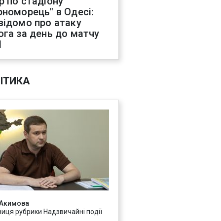
р по стадіону
рноморець" в Одесі:
відомо про атаку
ога за день до матчу
Л
ІТИКА
 Акимова
ниця рубрики Надзвичайні події