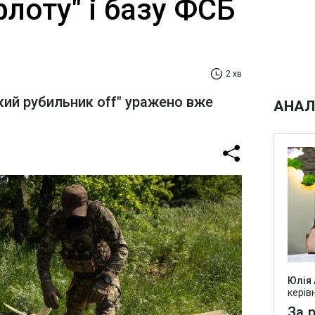
флоту" і базу ФСБ
2 хв
ький рубильник off" уражено вже
АНАЛ
Юлія
керів
За р