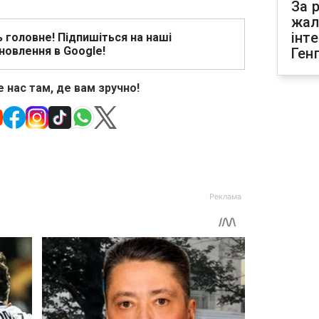
За р
жал
інт
ь головне! Підпишіться на наші
новлення в Google!
Ген
 нас там, де вам зручно!