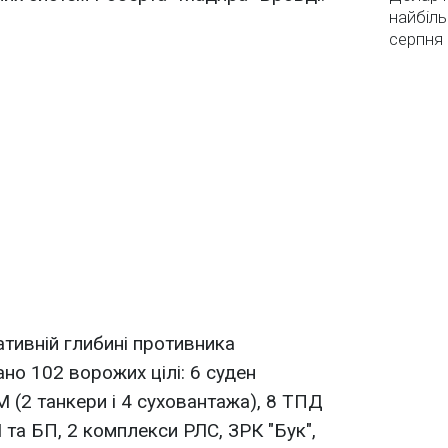
найбіль
серпня
ативній глибині противника
но 102 ворожих цілі: 6 суден
 (2 танкери і 4 суховантажа), 8 ТПД
та БП, 2 комплекси РЛС, ЗРК "Бук",