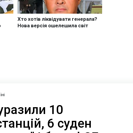
їні
уразили 10
танцій, 6 суден