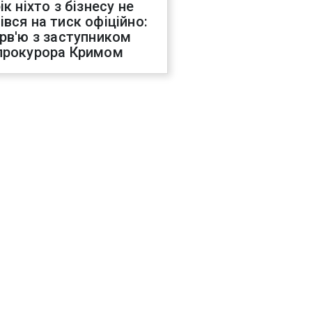
ік ніхто з бізнесу не
івся на тиск офіційно:
ерв'ю з заступником
прокурора Кримом