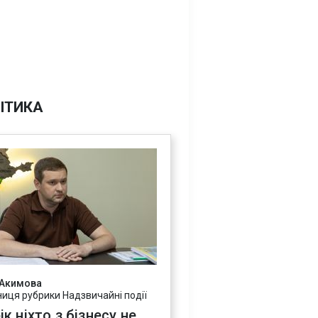
ІТИКА
 Акимова
ниця рубрики Надзвичайні події
ік ніхто з бізнесу не