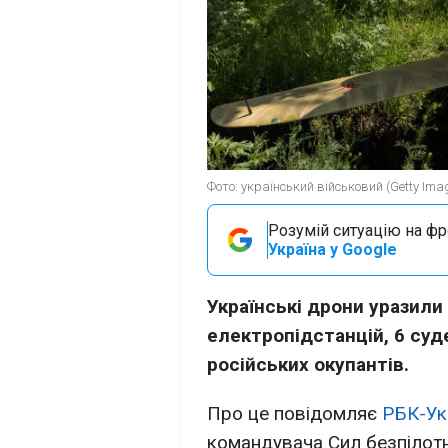
Фото: український військовий (Getty Ima
Розумій ситуацію на фро
Україна у Google
Українські дрони уразили
електропідстанцій, 6 суде
російських окупантів.
Про це повідомляє
РБК-Ук
командувача Сил безпілотн