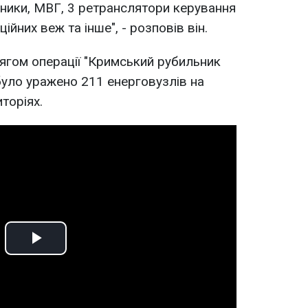
ники, МВГ, 3 ретранслятори керування
ійних веж та інше", - розповів він.
ягом операції "Кримський рубильник
 було уражено 211 енерговузлів на
торіях.
Play
Video