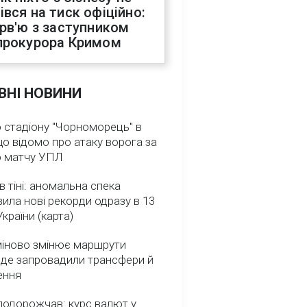
івся на тиск офіційно:
ерв'ю з заступником
прокурора Кримом
ВНІ НОВИНИ
 стадіону "Чорноморець" в
що відомо про атаку ворога за
о матчу УПЛ
в тіні: аномальна спека
ила нові рекорди одразу в 13
України (карта)
міново змінює маршрути
: де запровадили трансфери й
ення
подорожчав: курс валют у