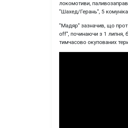
локомотиви, паливозаправ
"Шахед/Герань", 5 комунікац
"Мадяр" зазначив, що прот
off", починаючи з 1 липня,
тимчасово окупованих тери