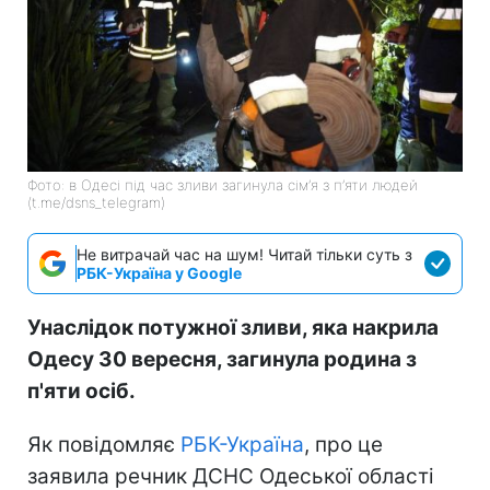
Фото: в Одесі під час зливи загинула сім’я з п’яти людей
(t.me/dsns_telegram)
Не витрачай час на шум! Читай тільки суть з
РБК-Україна у Google
Унаслідок потужної зливи, яка накрила
Одесу 30 вересня, загинула родина з
п'яти осіб.
Як повідомляє
РБК-Україна
, про це
заявила речник ДСНС Одеської області