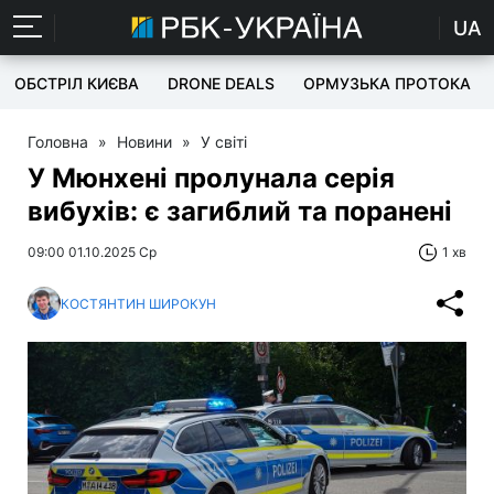
UA
ОБСТРІЛ КИЄВА
DRONE DEALS
ОРМУЗЬКА ПРОТОКА
Головна
»
Новини
»
У світі
У Мюнхені пролунала серія
вибухів: є загиблий та поранені
09:00 01.10.2025 Ср
1 хв
КОСТЯНТИН ШИРОКУН