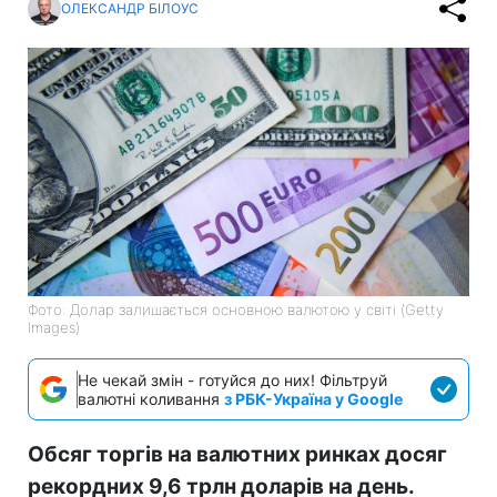
ОЛЕКСАНДР БІЛОУС
Фото: Долар залишається основною валютою у світі (Getty
Images)
Не чекай змін - готуйся до них! Фільтруй
валютні коливання
з РБК-Україна у Google
Обсяг торгів на валютних ринках досяг
рекордних 9,6 трлн доларів на день.