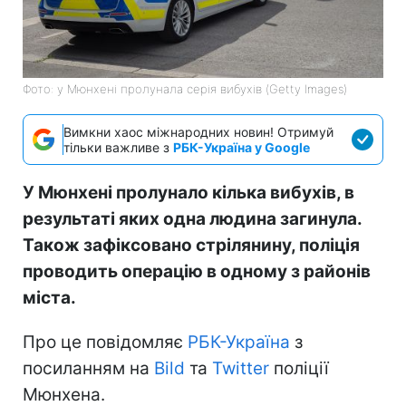
Фото: у Мюнхені пролунала серія вибухів (Getty Images)
Вимкни хаос міжнародних новин! Отримуй
тільки важливе з
РБК-Україна у Google
У Мюнхені пролунало кілька вибухів, в
результаті яких одна людина загинула.
Також зафіксовано стрілянину, поліція
проводить операцію в одному з районів
міста.
Про це повідомляє
РБК-Україна
з
посиланням на
Bild
та
Twitter
поліції
Мюнхена.