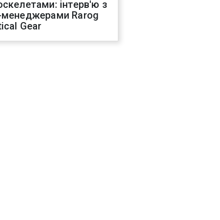
оскелетами: інтерв'ю з
-менеджерами Rarog
ical Gear