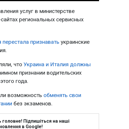
вления услуг в министерстве
сайтах региональных сервисных
 перестала признавать
украинские
ия.
ляли, что
Украина и Италия должны
аимном признании водительских
этого года.
или возможность
обменять свои
тании
без экзаменов.
ь головне! Підпишіться на наші
новлення в Google!