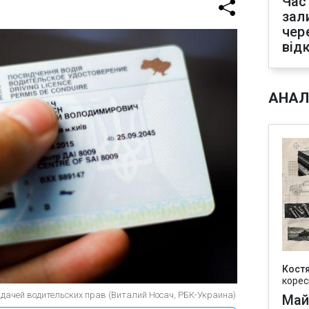
Час
зал
чер
від
АНАЛ
Кост
корес
ыдачей водительских прав (Виталий Носач, РБК-Украина)
Май