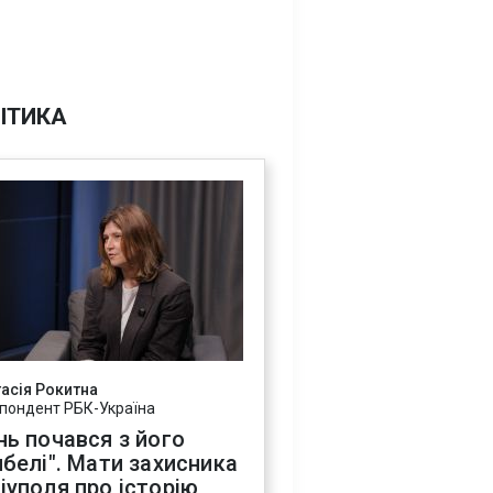
ІТИКА
асія Рокитна
пондент РБК-Україна
нь почався з його
ибелі". Мати захисника
іуполя про історію