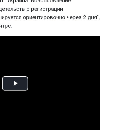
т "Украина" возобновление
детельств о регистрации
ируется ориентировочно через 2 дня",
нтре.
Play
Video