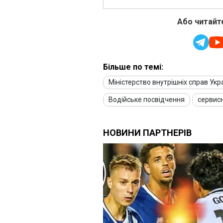
Або читайте
Більше по темі:
Міністерство внутрішніх справ Укр
Водійське посвідчення
сервис