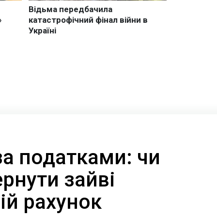
за податками: чи
рнути зайві
ій рахунок