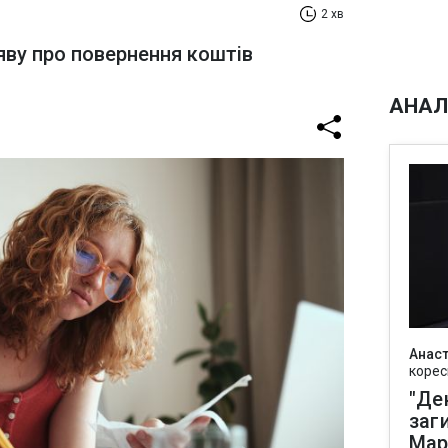
2 хв
яву про повернення коштів
АНАЛ
Анаст
корес
"Де
заг
Мар