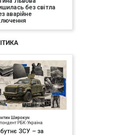
тина Львова
ишилась без світла
ез аварійне
ключення
ІТИКА
янтин Широкун
пондент РБК-Україна
бутнє ЗСУ – за