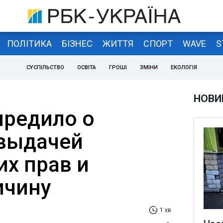
ПОЛІТИКА
БІЗНЕС
ЖИТТЯ
СПОРТ
WAVE
S
СУСПІЛЬСТВО
ОСВІТА
ГРОШІ
ЗМІНИ
ЕКОЛОГІЯ
НОВИ
редило о
 выдачей
их прав и
ичину
1 хв