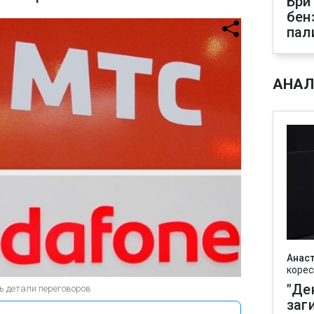
Бри
бен
пал
АНАЛ
Анаст
корес
"Де
ь детали переговоров
заг