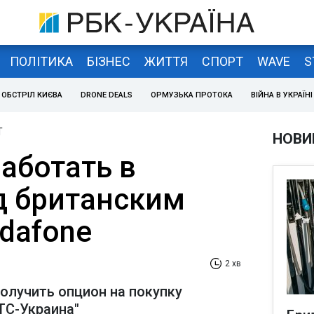
ПОЛІТИКА
БІЗНЕС
ЖИТТЯ
СПОРТ
WAVE
S
ОБСТРІЛ КИЄВА
DRONE DEALS
ОРМУЗЬКА ПРОТОКА
ВІЙНА В УКРАЇНІ
T
НОВИ
аботать в
д британским
dafone
2 хв
олучить опцион на покупку
ТС-Украина"