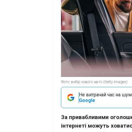
Фото: вибір нового авто (Getty Images)
Не витрачай час на шум!
Google
За привабливими оголоше
інтернеті можуть ховатис