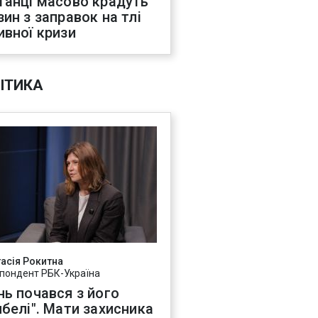
танці масово крадуть
зин з заправок на тлі
ивної кризи
ІТИКА
асія Рокитна
пондент РБК-Україна
нь почався з його
ибелі". Мати захисника