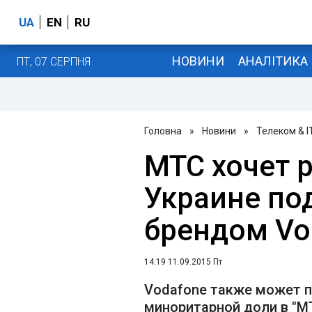
UA
EN
RU
НОВИНИ
АНАЛІТИКА
ПТ, 07 СЕРПНЯ
Головна
»
Новини
»
Телеком & I
МТС хочет р
Украине по
брендом Vo
14:19 11.09.2015 Пт
Vodafone также может п
миноритарной доли в "М