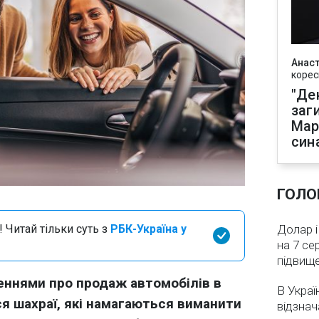
Анаст
корес
"Де
заг
Мар
син
ГОЛО
 Читай тільки суть з
РБК-Україна у
Долар і
на 7 се
підвищ
ннями про продаж автомобілів в
В Украї
я шахраї, які намагаються виманити
відзнач