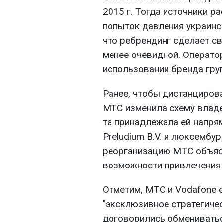
2015 г. Тогда источники р
попыток давления украинск
что ребрендинг сделает с
менее очевидной. Операто
использовании бренда груп
Ранее, чтобы дистанцирова
МТС изменила схему владе
та принадлежала ей напрям
Preludium B.V. и люксембург
реорганизацию МТС объяс
возможности привлечения 
Отметим, МТС и Vodafone 
"эксклюзивное стратегиче
договорились обмениватьс