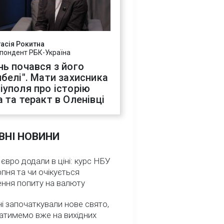
асія Рокитна
пондент РБК-Україна
нь почався з його
ибелі". Мати захисника
іуполя про історію
а та теракт в Оленівці
ВНІ НОВИНИ
 євро додали в ціні: курс НБУ
рпня та чи очікується
ення попиту на валюту
ні започаткували нове свято,
атимемо вже на вихідних