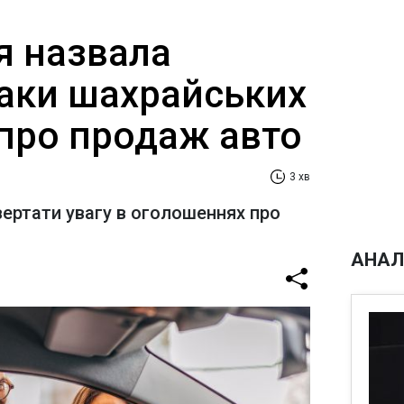
я назвала
наки шахрайських
про продаж авто
3 хв
ертати увагу в оголошеннях про
АНАЛ