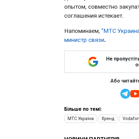
опытом, совместно закупат
соглашения истекает.
Напоминаем,
"МТС Украина
министр связи
.
Не пропустіт
о
Або читайте
Більше по темі:
МТС Україна
бренд
Vodafon