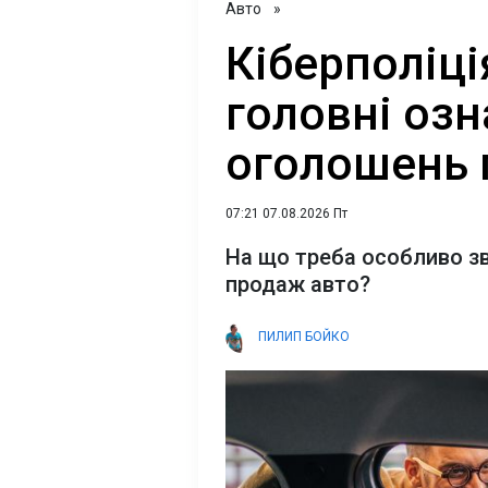
Авто
»
Кіберполіці
головні оз
оголошень 
07:21 07.08.2026 Пт
На що треба особливо зв
продаж авто?
ПИЛИП БОЙКО