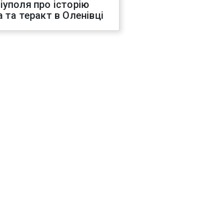
іуполя про історію
а та теракт в Оленівці