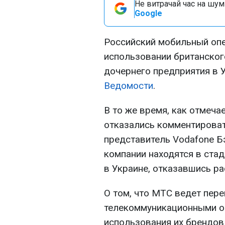
Не витрачай час на шум!
Google
Российский мобильный оп
использовании британског
дочернего предприятия в 
Ведомости
.
В то же время, как отмеча
отказались комментироват
представитель Vodafone Б
компании находятся в стад
в Украине, отказавшись р
О том, что МТС ведет пе
телекоммуникационными о
использования их брендов 