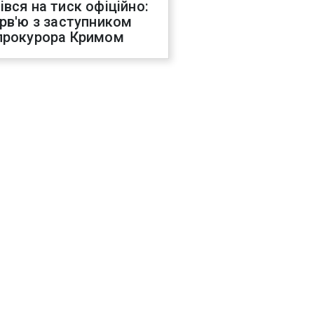
івся на тиск офіційно:
ерв'ю з заступником
прокурора Кримом