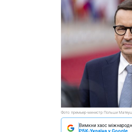
Фото: премьер-министр Польши Матеуш
Вимкни хаос міжнародн
РБК-Україна у Google