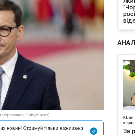
Яки
"Чо
рос
від
АНАЛ
 Моравецкий (GettyImages)
Юлія
керів
их новин! Отримуй тільки важливе з
За р