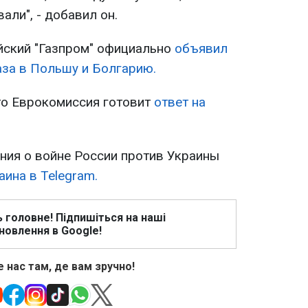
али", - добавил он.
йский "Газпром" официально
объявил
аза в Польшу и Болгарию.
что Еврокомиссия готовит
ответ на
ия о войне России против Украины
ина в Telegram.
ь головне! Підпишіться на наші
новлення в Google!
 нас там, де вам зручно!