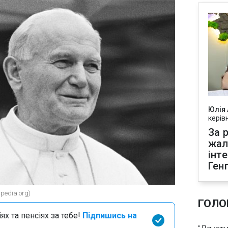
Юлія
керів
За р
жал
інт
Ген
pedia.org)
ГОЛО
х та пенсіях за тебе!
Підпишись на