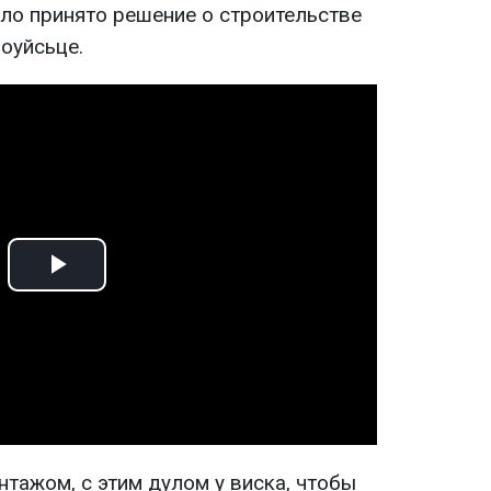
ыло принято решение о строительстве
оуйсьце.
Play
Video
тажом, с этим дулом у виска, чтобы