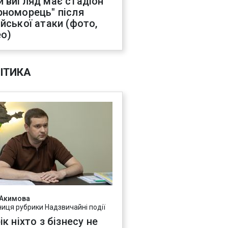
й вигляд має стадіон
рноморець" після
ійської атаки (фото,
ео)
ІТИКА
 Акимова
ниця рубрики Надзвичайні події
ік ніхто з бізнесу не