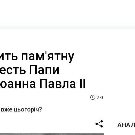
ить пам'ятну
честь Папи
оанна Павла II
3 хв
 вже цьогоріч?
АНАЛ