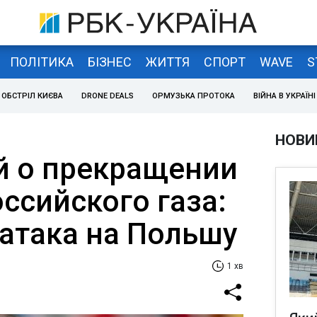
ПОЛІТИКА
БІЗНЕС
ЖИТТЯ
СПОРТ
WAVE
S
ОБСТРІЛ КИЄВА
DRONE DEALS
ОРМУЗЬКА ПРОТОКА
ВІЙНА В УКРАЇНІ
НОВИ
 о прекращении
ссийского газа:
 атака на Польшу
1 хв