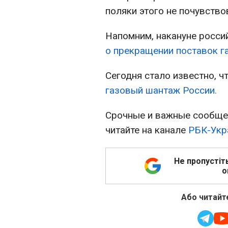
поляки этого не почувствов
Напомним, накануне росси
о прекращении поставок г
Сегодня стало известно, 
газовый шантаж России.
Срочные и важные сообщен
читайте на канале
РБК-Укра
Не пропустіт
о
Або читайте