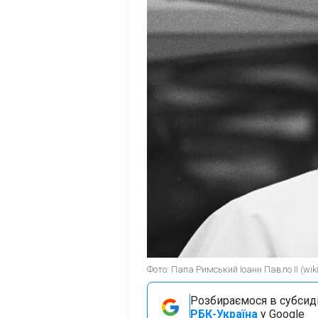
Фото: Папа Римський Іоанн Павло II (wiki
Розбираємося в субсидія
РБК-Україна
у Google