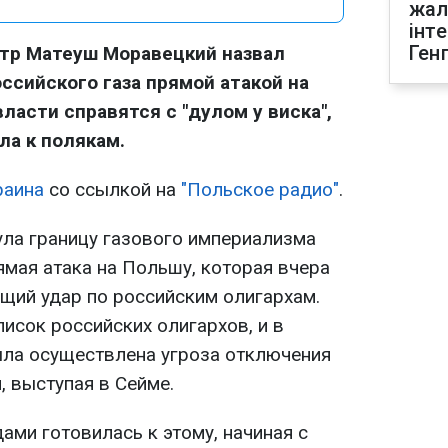
жал
інт
Ген
тр Матеуш Моравецкий назвал
ссийского газа прямой атакой на
власти справятся с "дулом у виска",
ла к полякам.
раина
со ссылкой на
"Польское радио"
.
ула границу газового империализма
ямая атака на Польшу, которая вчера
ящий удар по российским олигархам.
исок российских олигархов, и в
ыла осуществлена угроза отключения
, выступая в Сейме.
ами готовилась к этому, начиная с