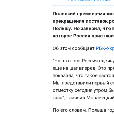
Польский премьер-минис
прекращение поставок ро
Польшу. Но заверил, что 
которое Россия пристави
Об этом сообщает
РБК-Ук
"На этот раз Россия сдвин
еще на шаг вперед. Это пр
показала, что такое насто
Мы представили первый сп
отместку сегодня утром б
газа", - заявил Моравецкий
По его словам, Польша год