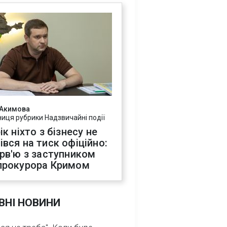
 Акимова
ниця рубрики Надзвичайні події
ік ніхто з бізнесу не
івся на тиск офіційно:
ерв'ю з заступником
прокурора Кримом
ВНІ НОВИНИ