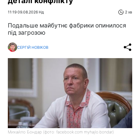
деталі конфлікту
11:19 09.08.2026 Нд
2 хв
Подальше майбутнє фабрики опинилося
під загрозою
СЕРГІЙ НОВІКОВ
Михайло Бондар (фото: facebook.com myhajlo.bondar)