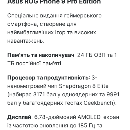
Asus ROG Phone 9 Pro Edition
Спеціальне видання геймерського
смартфона, створене для
найвибагливіших ігор та високих
навантажень.
Пам'ять та накопичувач
: 24 ГБ ОЗП та 1
ТБ постійної пам'яті.
Процесор та продуктивність
: 3-
нанометровий чип Snapdragon 8 Elite
(набирає 3171 бал у одноядерних та 9991
бал у багатоядерних тестах Geekbench).
Дисплей
: 6,78-дюймовий AMOLED-екран
із частотою оновлення до 185 Гц та