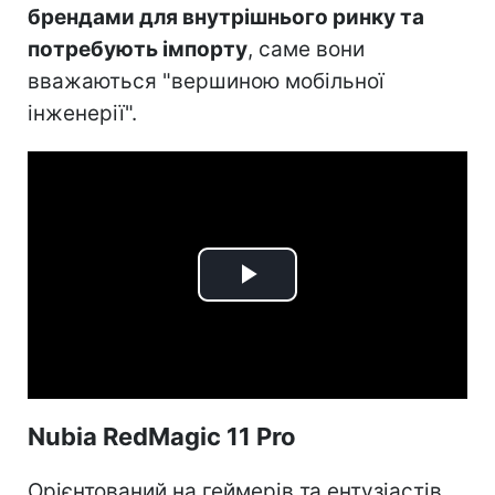
брендами для внутрішнього ринку та
потребують імпорту
, саме вони
вважаються "вершиною мобільної
інженерії".
Play
Video
Nubia RedMagic 11 Pro
Орієнтований на геймерів та ентузіастів,