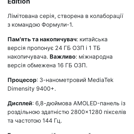
Edition
Лімітована серія, створена в колаборації
з командою Формули-1.
Пам'ять та накопичувач
: китайська
версія пропонує 24 ГБ ОЗП і 1 ТБ
накопичувача.
Важливо
: міжнародна
версія обмежена 16 ГБ ОЗП.
Процесор
: 3-нанометровий MediaTek
Dimensity 9400+.
Дисплей
: 6,8-дюймова AMOLED-панель із
роздільною здатністю 2800×1280 пікселів
та частотою 144 Гц.