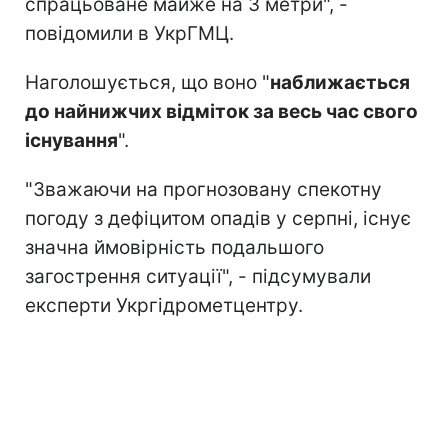
спрацьоване майже на 3 метри", -
повідомили в УкрГМЦ.
Наголошується, що воно "
наближається
до найнижчих відміток за весь час свого
існування
".
"Зважаючи на прогнозовану спекотну
погоду з дефіцитом опадів у серпні, існує
значна ймовірність подальшого
загострення ситуації", - підсумували
експерти Укргідрометцентру.