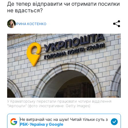
Де тепер відправити чи отримати посилки
не вдасться?
ІРИНА КОСТЕНКО
У Краматорську перестали працювати чотири відділення
"Укрпошти" (фото ілюстративне: Getty Images)
Не витрачай час на шум! Читай тільки суть з
РБК-Україна у Google