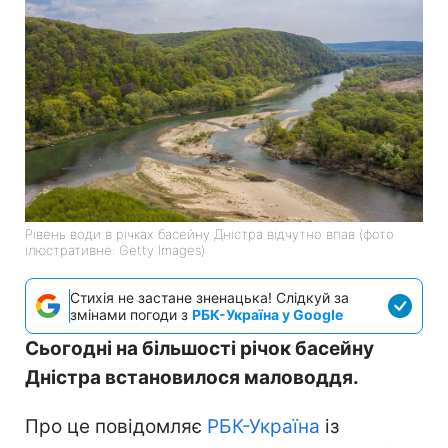
Рівень води в річках басейну Дністра відчутно впав (фото
ілюстративне: Getty Images)
Стихія не застане зненацька! Слідкуй за
змінами погоди з
РБК-Україна у Google
Сьогодні на більшості річок басейну
Дністра встановилося маловоддя.
Про це повідомляє
РБК-Україна
із