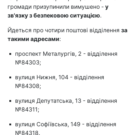
громади призупинили вимушено -
у
зв'язку з безпековою ситуацією
.
Йдеться про чотири поштові відділення
за
такими адресами
:
проспект Металургів, 2 - відділення
№84303;
вулиця Нижня, 104 - відділення
№84308;
вулиця Депутатська, 13 - відділення
№84311;
вулиця Софіївська, 149 - відділення
№84318.