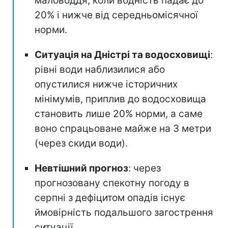
маловоддя, коли водність падає до
20% і нижче від середньомісячної
норми.
Ситуація на Дністрі та водосховищі
:
рівні води наблизилися або
опустилися нижче історичних
мінімумів, приплив до водосховища
становить лише 20% норми, а саме
воно спрацьоване майже на 3 метри
(через скиди води).
Невтішний прогноз
: через
прогнозовану спекотну погоду в
серпні з дефіцитом опадів існує
ймовірність подальшого загострення
ситуації.