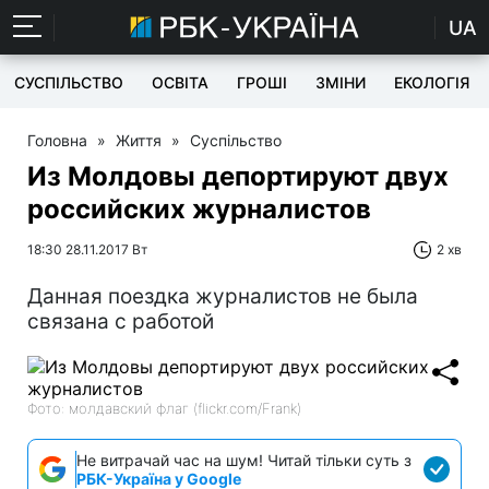
UA
СУСПІЛЬСТВО
ОСВІТА
ГРОШІ
ЗМІНИ
ЕКОЛОГІЯ
Головна
»
Життя
»
Суспільство
Из Молдовы депортируют двух
российских журналистов
18:30 28.11.2017 Вт
2 хв
Данная поездка журналистов не была
связана с работой
Фото: молдавский флаг (flickr.com/Frank)
Не витрачай час на шум! Читай тільки суть з
РБК-Україна у Google