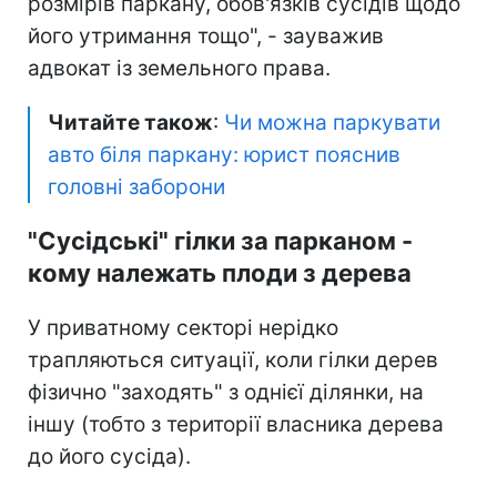
розмірів паркану, обов'язків сусідів щодо
його утримання тощо", - зауважив
адвокат із земельного права.
Читайте також
:
Чи можна паркувати
авто біля паркану: юрист пояснив
головні заборони
"Сусідські" гілки за парканом -
кому належать плоди з дерева
У приватному секторі нерідко
трапляються ситуації, коли гілки дерев
фізично "заходять" з однієї ділянки, на
іншу (тобто з території власника дерева
до його сусіда).