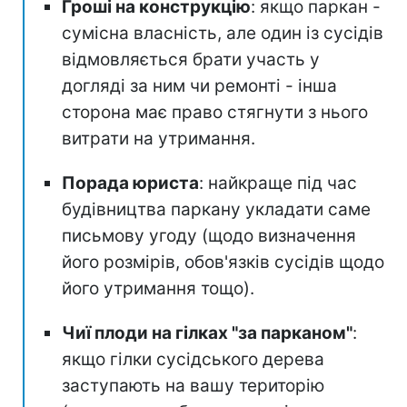
Гроші на конструкцію
: якщо паркан -
сумісна власність, але один із сусідів
відмовляється брати участь у
догляді за ним чи ремонті - інша
сторона має право стягнути з нього
витрати на утримання.
Порада юриста
: найкраще під час
будівництва паркану укладати саме
письмову угоду (щодо визначення
його розмірів, обов'язків сусідів щодо
його утримання тощо).
Чиї плоди на гілках "за парканом"
:
якщо гілки сусідського дерева
заступають на вашу територію