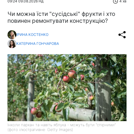
09:24 09.08.2026 Нд
4 хв
Чи можна їсти "сусідські" фрукти і хто
повинен ремонтувати конструкцію?
ІРИНА КОСТЕНКО
КАТЕРИНА ГОНЧАРОВА
Інколи паркан та навіть яблука - можуть бути "спірними"
(фото ілюстративне: Getty Images)