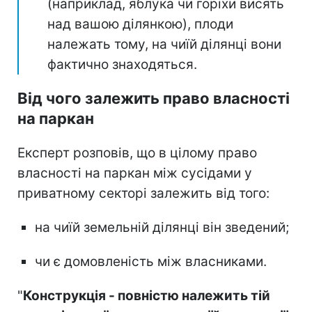
(наприклад, яблука чи горіхи висять
над вашою ділянкою), плоди
належать тому, на чиїй ділянці вони
фактично знаходяться.
Від чого залежить право власності
на паркан
Експерт розповів, що в цілому право
власності на паркан між сусідами у
приватному секторі залежить від того:
на чиїй земельній ділянці він зведений;
чи є домовленість між власниками.
"
Конструкція - повністю належить тій