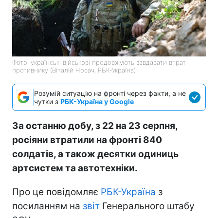
Фото: українські військові продовжують завдавати втрат
противнику (Віталій Носач, РБК-Україна)
Розумій ситуацію на фронті через факти, а не
чутки з
РБК-Україна у Google
За останню добу, з 22 на 23 серпня,
росіяни втратили на фронті 840
солдатів, а також десятки одиниць
артсистем та автотехніки.
Про це повідомляє
РБК-Україна
з
посиланням на
звіт
Генерального штабу