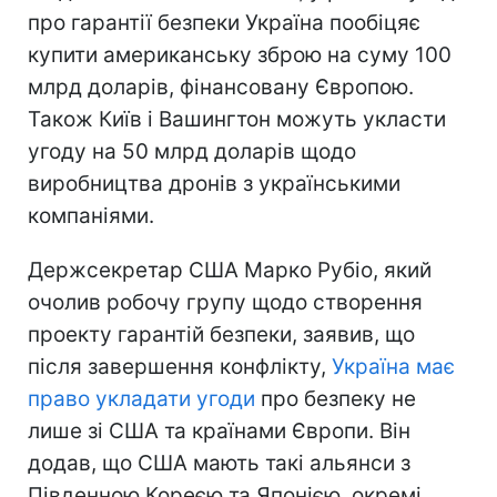
про гарантії безпеки Україна пообіцяє
купити американську зброю на суму 100
млрд доларів, фінансовану Європою.
Також Київ і Вашингтон можуть укласти
угоду на 50 млрд доларів щодо
виробництва дронів з українськими
компаніями.
Держсекретар США Марко Рубіо, який
очолив робочу групу щодо створення
проекту гарантій безпеки, заявив, що
після завершення конфлікту,
Україна має
право укладати угоди
про безпеку не
лише зі США та країнами Європи. Він
додав, що США мають такі альянси з
Південною Кореєю та Японією, окремі