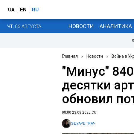
UA
EN
RU
НОВОСТИ
АНАЛИТИКА
ЧТ, 06 АВГУСТА
О
Главная
»
Новости
»
Война в Ук
"Минус" 840
десятки ар
обновил пот
08:00 23.08.2025 Сб
ЭДУАРД ТКАЧ