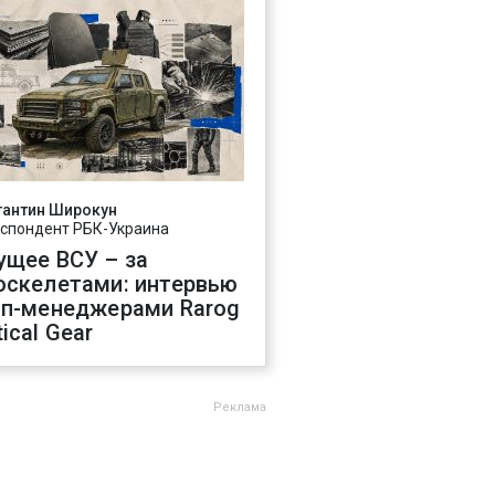
тантин Широкун
спондент РБК-Украина
ущее ВСУ – за
оскелетами: интервью
оп-менеджерами Rarog
ical Gear