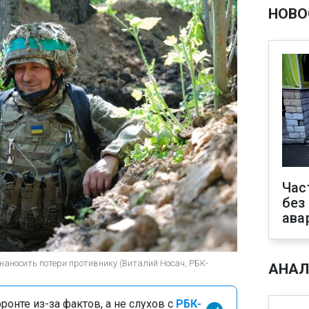
НОВО
Час
без
ава
наносить потери противнику (Виталий Носач, РБК-
АНАЛ
онте из-за фактов, а не слухов с
РБК-