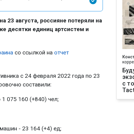
 на 23 августа, россияне потеряли на
кже десятки единиц артсистем и
раина
со ссылкой на
отчет
Конс
корре
Буд
ивника с 24 февраля 2022 года по 23
экз
с т
ровочно составили:
Tact
 1 075 160 (+840) чел;
ашин - 23 164 (+4) ед;