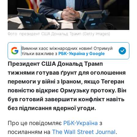
Фото: президент США Дональд Трамп (Getty Images)
Вимкни хаос міжнародних новин! Отримуй
тільки важливе з
РБК-Україна у Google
Президент США Дональд Трамп
тижнями готував ґрунт для оголошення
перемоги у війні з Іраном, якщо Тегеран
повністю відкриє Ормузьку протоку. Він
був готовий завершити конфлікт навіть
без підписання ядерної угоди.
Про це повідомляє
РБК-Україна
з
посиланням на
The Wall Street Journal
.