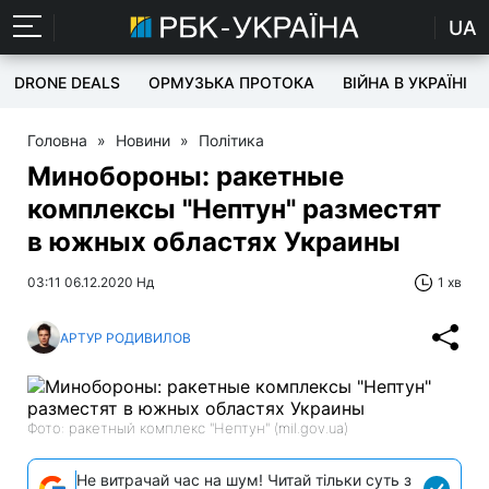
UA
DRONE DEALS
ОРМУЗЬКА ПРОТОКА
ВІЙНА В УКРАЇНІ
Головна
»
Новини
»
Політика
Минобороны: ракетные
комплексы "Нептун" разместят
в южных областях Украины
03:11 06.12.2020 Нд
1 хв
АРТУР РОДИВИЛОВ
Фото: ракетный комплекс "Нептун" (mil.gov.ua)
Не витрачай час на шум! Читай тільки суть з