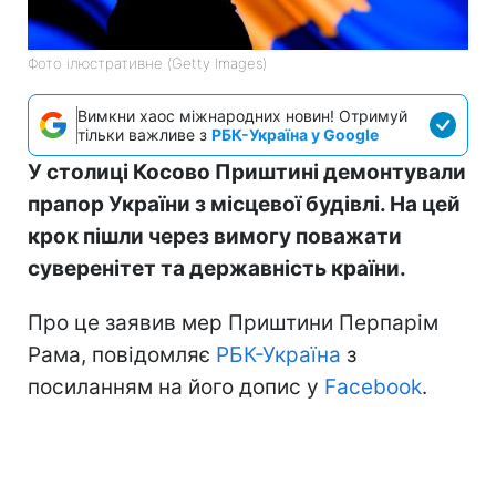
Фото ілюстративне (Getty Images)
Вимкни хаос міжнародних новин! Отримуй
тільки важливе з
РБК-Україна у Google
У столиці Косово Приштині демонтували
прапор України з місцевої будівлі. На цей
крок пішли через вимогу поважати
суверенітет та державність країни.
Про це заявив мер Приштини Перпарім
Рама, повідомляє
РБК-Україна
з
посиланням на його допис у
Facebook
.