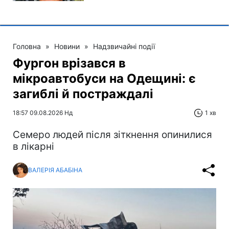
Головна
»
Новини
»
Надзвичайні події
Фургон врізався в
мікроавтобуси на Одещині: є
загиблі й постраждалі
18:57 09.08.2026 Нд
1 хв
Cемеро людей після зіткнення опинилися
в лікарні
ВАЛЕРІЯ АБАБІНА