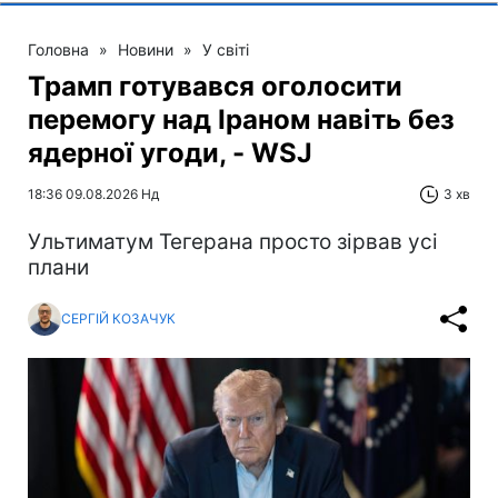
Головна
»
Новини
»
У світі
Трамп готувався оголосити
перемогу над Іраном навіть без
ядерної угоди, - WSJ
18:36 09.08.2026 Нд
3 хв
Ультиматум Тегерана просто зірвав усі
плани
СЕРГІЙ КОЗАЧУК