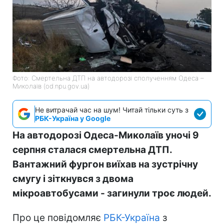
Фото: Смертельна ДТП на автодорозі сполученням Одеса –
Миколаїв (od.npu.gov.ua)
Не витрачай час на шум! Читай тільки суть з
РБК-Україна у Google
На автодорозі Одеса-Миколаїв уночі 9
серпня сталася смертельна ДТП.
Вантажний фургон виїхав на зустрічну
смугу і зіткнувся з двома
мікроавтобусами - загинули троє людей.
Про це повідомляє
РБК-Україна
з