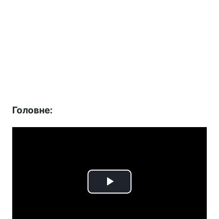
Головне:
Play
Video