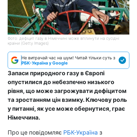
Фото: дефіцит газу в Німеччині може вплинути на сусідні
країни (Getty Images)
Не витрачай час на шум! Читай тільки суть з
РБК-Україна у Google
Запаси природного газу в Європі
опустилися до небезпечно низького
рівня, що може загрожувати дефіцитом
та зростанням цін взимку. Ключову роль
у питанні, як усе може обернутися, грає
Німеччина.
Про це повідомляє
РБК-Україна
з