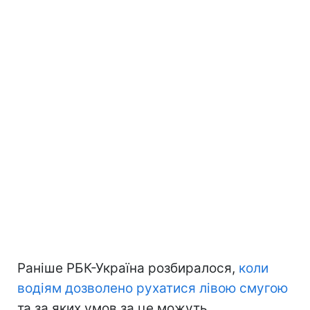
Раніше РБК-Україна розбиралося,
коли
водіям дозволено рухатися лівою смугою
та за яких умов за це можуть