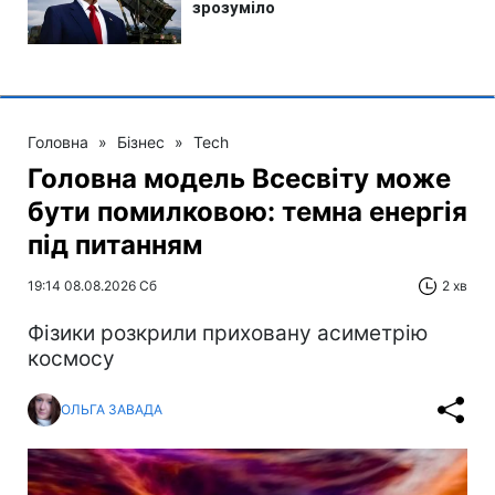
Головна
»
Бізнес
»
Tech
Головна модель Всесвіту може
бути помилковою: темна енергія
під питанням
19:14 08.08.2026 Сб
2 хв
Фізики розкрили приховану асиметрію
космосу
ОЛЬГА ЗАВАДА