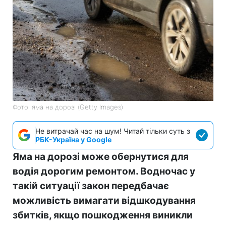
Фото: яма на дорозі (Getty Images)
Не витрачай час на шум! Читай тільки суть з
РБК-Україна у Google
Яма на дорозі може обернутися для
водія дорогим ремонтом. Водночас у
такій ситуації закон передбачає
можливість вимагати відшкодування
збитків, якщо пошкодження виникли