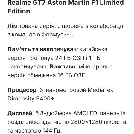
Realme GT7 Aston Martin F1 Limited
Edition
Лімітована серія, створена в колаборації
з командою Формули-1.
Пам'ять та накопичувач
: китайська
версія пропонує 24 ГБ ОЗП і 1 ТБ
накопичувача.
Важливо
: міжнародна
версія обмежена 16 ГБ ОЗП.
Процесор
: 3-нанометровий MediaTek
Dimensity 9400+.
Дисплей
: 6,8-дюймова AMOLED-панель із
роздільною здатністю 2800×1280 пікселів
та частотою 144 Гц.