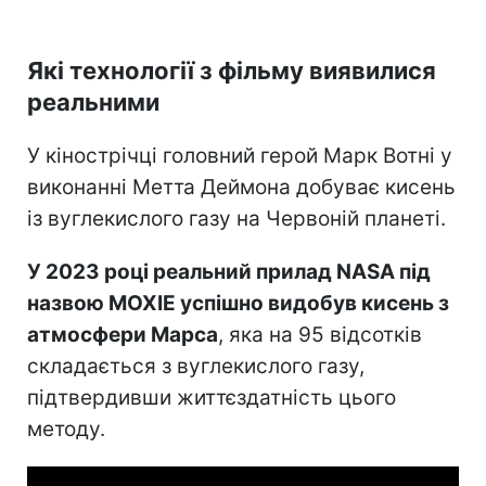
Які технології з фільму виявилися
реальними
У кінострічці головний герой Марк Вотні у
виконанні Метта Деймона добуває кисень
із вуглекислого газу на Червоній планеті.
У 2023 році реальний прилад NASA під
назвою MOXIE успішно видобув кисень з
атмосфери Марса
, яка на 95 відсотків
складається з вуглекислого газу,
підтвердивши життєздатність цього
методу.