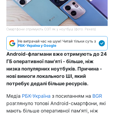
Смартфони отримують ОЗП як у ноутбуці (фото: Pexels)
Не витрачай час на шум! Читай тільки суть з
РБК-Україна у Google
Android-флагмани вже отримують до 24
ГБ оперативної пам'яті - більше, ніж
низка популярних ноутбуків. Причина -
нові вимоги локального ШІ, який
потребує дедалі більше ресурсів.
Медіа
РБК-Україна
з посиланням на
BGR
розглянуло топові Android-смартфони, які
мають більше оперативної пам'яті, ніж