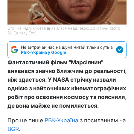
Стрічка Рідлі Скотта виявилася недалекою до істини (фото:
20 Century Fox)
Не витрачай час на шум! Читай тільки суть з
РБК-Україна у Google
Фантастичний фільм "Марсіянин"
виявився значно ближчим до реальності,
ніж здається. У NASA стрічку назвали
однією з найточніших кінематографічних
робіт про освоєння космосу та пояснили,
де вона майже не помиляється.
Про це пише
РБК-Україна
з посиланням на
BGR
.