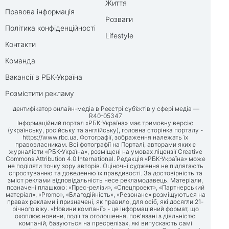
Життя
Правова інформація
Розваги
Політика конфіденційності
Lifestyle
Контакти
Команда
Вакансії в РБК-Україна
Розмістити рекламу
Ідентифікатор онлайн-медіа в Реєстрі суб’єктів у сфері медіа —
R40-05347
Інформаційний портал «РБК-Україна» має тримовну версію
(українську, російську та англійську), головна сторінка порталу -
https://www.rbc.ua
. Фотографії, зображення належать їх
правовласникам. Всі фотографії на Порталі, авторами яких є
журналісти «РБК-Україна», розміщені на умовах ліцензії Creative
Commons Attribution 4.0 International. Редакція «РБК-Україна» може
не поділяти точку зору авторів. Оціночні судження не підлягають
спростуванню та доведенню їх правдивості. За достовірність та
зміст реклами відповідальність несе рекламодавець. Матеріали,
позначені плашкою: «Прес-релізи», «Спецпроект», «Партнерський
матеріал», «Promo», «Благодійність», «Резонанс» розміщуються на
правах реклами і призначені, як правило, для осіб, які досягли 21-
річного віку. «Новини компанії» - це інформаційний формат, що
охоплює новини, події та оголошення, пов'язані з діяльністю
компаній, базуються на пресрелізах, які випускають самі