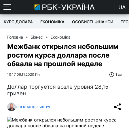
UA
КУРС ДОЛАРА
ЕКОНОМІКА
ОСОБИСТІ ФІНАНСИ
TEC
Головна
»
Бізнес
»
Економіка
Межбанк открылся небольшим
ростом курса доллара после
обвала на прошлой неделе
10:17 09.11.2020 Пн
1 хв
Доллар торгуется возле уровня 28,15
гривен
ОЛЕКСАНДР БІЛОУС