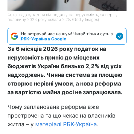
Фото: надходження від податку на нерухомість, за першу
половину 2026 року склали 2,2% (Getty Images)
Не витрачай час на шум! Читай тільки суть з
РБК-Україна у Google
За 6 місяців 2026 року податок на
нерухомість приніс до місцевих
бюджетів України близько 2,2% від усіх
надходжень. Чинна система за площею
створює нерівні умови, а нова реформа
за вартістю майна досі не запрацювала.
Чому запланована реформа вже
прострочена та що чекає на власників
житла – у
матеріалі РБК-Україна
.