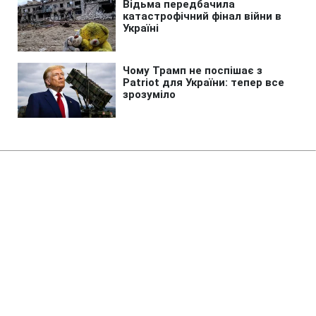
Головна
»
Бізнес
»
Tech
iPhone 18 Pro можуть
подорожчати ще до старту
продажів: причина не в Apple
17:37 06.08.2026 Чт
2 хв
Чипи A20 Pro очікують на чипи DRAM