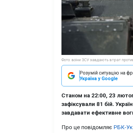
Фото: воїни ЗСУ завдають втрат против
Розумій ситуацію на фро
Україна у Google
Станом на 22:00, 23 люто
зафіксували 81 бій. Укра
завдавати ефективне вог
Про це повідомляє
РБК-Ук