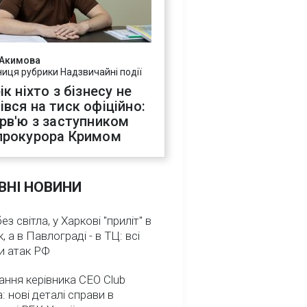
 Акимова
ниця рубрики Надзвичайні події
ік ніхто з бізнесу не
івся на тиск офіційно:
ерв'ю з заступником
прокурора Кримом
ВНІ НОВИНИ
з світла, у Харкові "приліт" в
, а в Павлограді - в ТЦ: всі
и атак РФ
ння керівника CEO Club
: нові деталі справи в