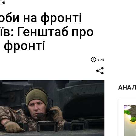
їні
оби на фронті
їв: Генштаб про
 фронті
3 хв
АНАЛ