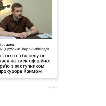
 Акимова
ниця рубрики Надзвичайні події
ік ніхто з бізнесу не
івся на тиск офіційно:
ерв'ю з заступником
прокурора Кримом