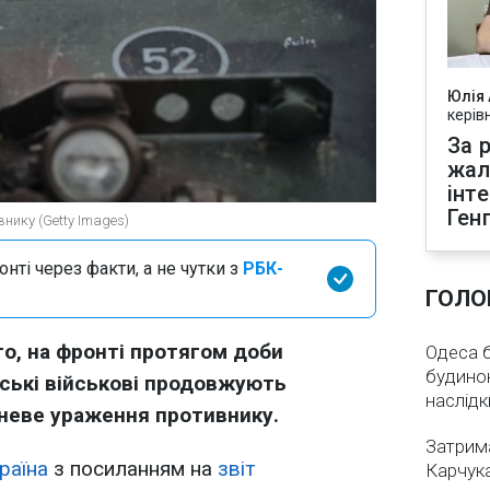
Юлія
керів
За р
жал
інт
Ген
нику (Getty Images)
нті через факти, а не чутки з
РБК-
ГОЛО
го, на фронті протягом доби
Одеса бе
будинок
їнські військові продовжують
наслідк
неве ураження противнику.
Затрима
раїна
з посиланням на
звіт
Карчука