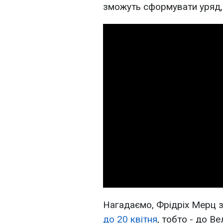
зможуть сформувати уряд, 
Нагадаємо, Фрідріх Мерц 
до 20 квітня
, тобто - до В