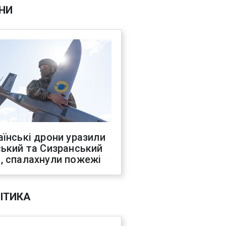
НИ
аїнські дрони уразили
ський та Сизранський
, спалахнули пожежі
ІТИКА