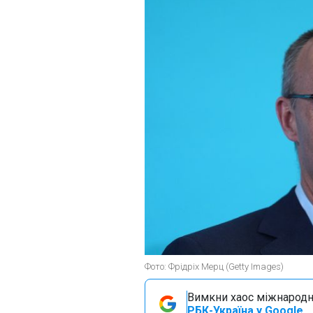
Фото: Фрідріх Мерц (Getty Images)
Вимкни хаос міжнародн
РБК-Україна у Google