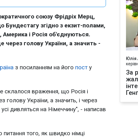
кратичного союзу Фрідріх Мерц,
до Бундестагу згідно з екзит-полами,
, Америка і Росія об'єднуються.
 через голову України, а значить -
Юлія
керів
раїна
з посиланням на його
пост
у
За р
жал
інт
ене склалося враження, що Росія і
Ген
 голову України, а значить, і через
усі дивляться на Німеччину", - написав
 питання того, як швидко німці