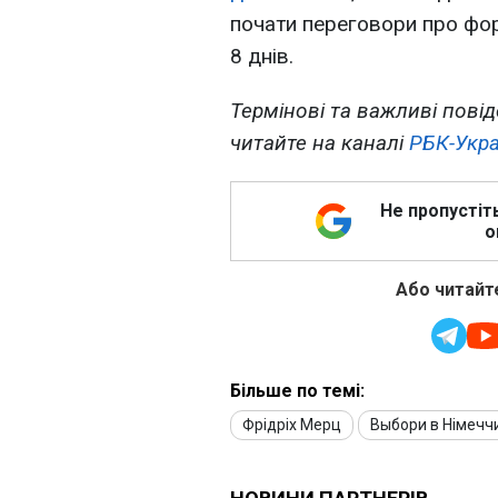
почати переговори про форм
8 днів.
Термінові та важливі повід
читайте на каналі
РБК-Укра
Не пропустіт
о
Або читайте
Більше по темі:
Фрідріх Мерц
Выбори в Німечч