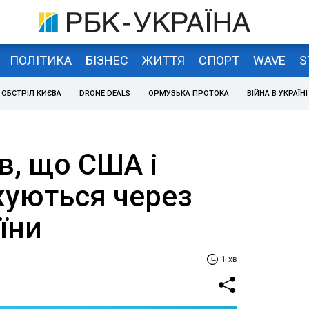
ПОЛІТИКА
БІЗНЕС
ЖИТТЯ
СПОРТ
WAVE
S
ОБСТРІЛ КИЄВА
DRONE DEALS
ОРМУЗЬКА ПРОТОКА
ВІЙНА В УКРАЇНІ
в, що США і
жуються через
їни
1 хв