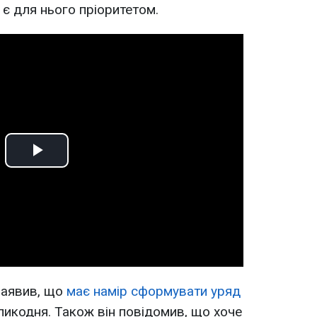
є для нього пріоритетом.
Play
Video
заявив, що
має намір сформувати уряд
еликодня. Також він повідомив, що хоче