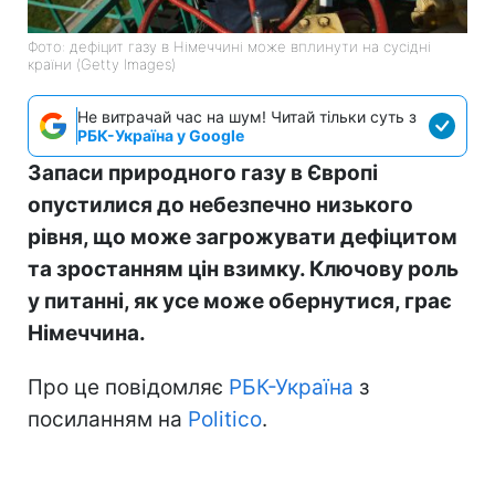
Фото: дефіцит газу в Німеччині може вплинути на сусідні
країни (Getty Images)
Не витрачай час на шум! Читай тільки суть з
РБК-Україна у Google
Запаси природного газу в Європі
опустилися до небезпечно низького
рівня, що може загрожувати дефіцитом
та зростанням цін взимку. Ключову роль
у питанні, як усе може обернутися, грає
Німеччина.
Про це повідомляє
РБК-Україна
з
посиланням на
Politico
.