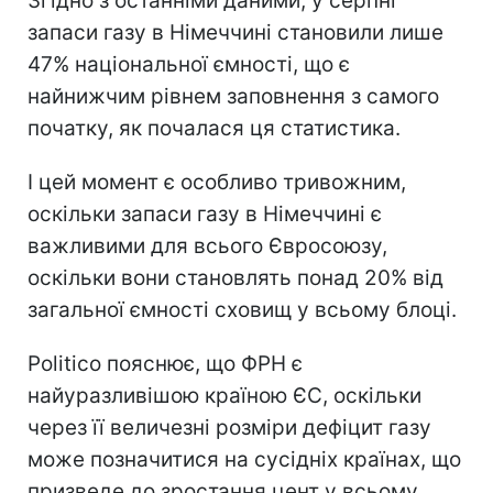
Згідно з останніми даними, у серпні
запаси газу в Німеччині становили лише
47% національної ємності, що є
найнижчим рівнем заповнення з самого
початку, як почалася ця статистика.
І цей момент є особливо тривожним,
оскільки запаси газу в Німеччині є
важливими для всього Євросоюзу,
оскільки вони становлять понад 20% від
загальної ємності сховищ у всьому блоці.
Politico пояснює, що ФРН є
найуразливішою країною ЄС, оскільки
через її величезні розміри дефіцит газу
може позначитися на сусідніх країнах, що
призведе до зростання цент у всьому