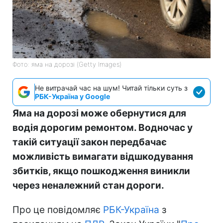
Фото: яма на дорозі (Getty Images)
Не витрачай час на шум! Читай тільки суть з
РБК-Україна у Google
Яма на дорозі може обернутися для
водія дорогим ремонтом. Водночас у
такій ситуації закон передбачає
можливість вимагати відшкодування
збитків, якщо пошкодження виникли
через неналежний стан дороги.
Про це повідомляє
РБК-Україна
з