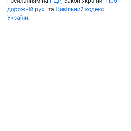
посиланням на
ПДР
, Закон України "
Про
дорожній рух
" та
Цивільний кодекс
України
.