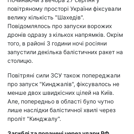
Починаючи з вечора 27 серпня у
повітряному просторі України фіксували
велику кількість "Шахедів".
Повідомлялось про запуски ворожих
дронів одразу з кількох напрямків. Окрім
того, в районі 3 години ночі росіяни
запустили декілька балістичних ракет на
столицю.
Повітряні сили ЗСУ також попереджали
про запуск "Кинджалів", фіксувалось не
менше двох швидкісних цілей на Київ.
Але, попередньо в області було чутно
лише наслідки балістичної хвилі через
проліт "Кинджалу".
Загиблі та поранені через удари РФ