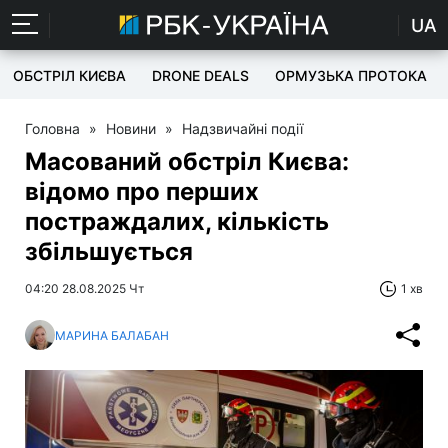
UA
ОБСТРІЛ КИЄВА
DRONE DEALS
ОРМУЗЬКА ПРОТОКА
Головна
»
Новини
»
Надзвичайні події
Масований обстріл Києва:
відомо про перших
постраждалих, кількість
збільшується
04:20 28.08.2025 Чт
1 хв
МАРИНА БАЛАБАН