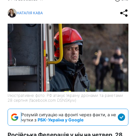
НАТАЛІЯ КАВА
Ілюстративне фото: РФ атакує Україну дронами та ракетами
28 серпня (facebook.com DSNSKyiv)
Розумій ситуацію на фронті через факти, а не
чутки з
РБК-Україна у Google
Російська Федерація у ніч на четвер, 28