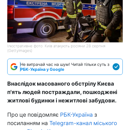
Ілюстративне фото: Київ атакують росіяни 28 серпня
(GettyImages)
Не витрачай час на шум! Читай тільки суть з
РБК-Україна у Google
Внаслідок масованого обстрілу Києва
п'ять людей постраждали, пошкоджені
житлові будинки і нежитлові забудови.
Про це повідомляє
РБК-Україна
з
посиланням на
Telegram-канал
міського