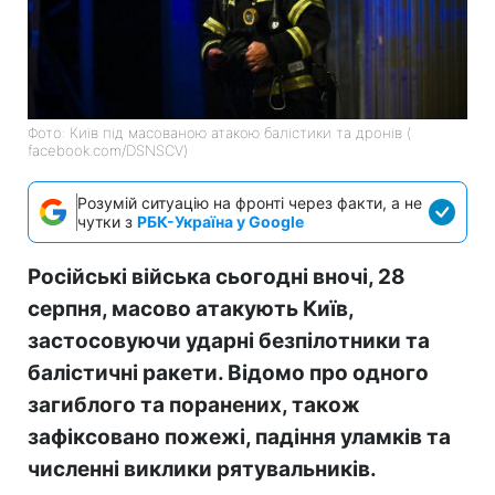
Фото: Київ під масованою атакою балістики та дронів (
facebook.com/DSNSCV)
Розумій ситуацію на фронті через факти, а не
чутки з
РБК-Україна у Google
Російські війська сьогодні вночі, 28
серпня, масово атакують Київ,
застосовуючи ударні безпілотники та
балістичні ракети. Відомо про одного
загиблого та поранених, також
зафіксовано пожежі, падіння уламків та
численні виклики рятувальників.