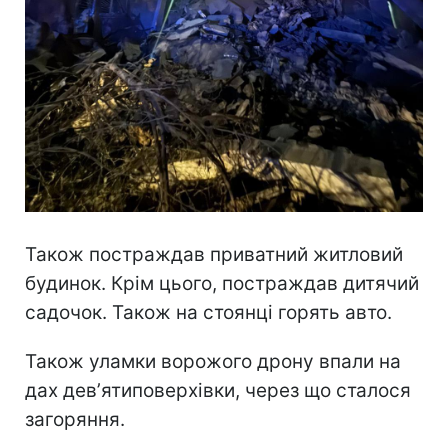
Також постраждав приватний житловий
будинок. Крім цього, постраждав дитячий
садочок. Також на стоянці горять авто.
Також уламки ворожого дрону впали на
дах девʼятиповерхівки, через що сталося
загоряння.