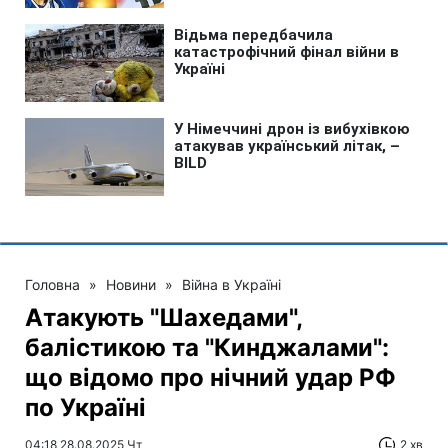
Головна
»
Новини
»
Війна в Україні
Атакують "Шахедами",
балістикою та "Кинджалами":
що відомо про нічний удар РФ
по Україні
04:18 28.08.2025 Чт
2 хв