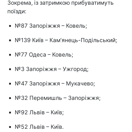
Зокрема, із затримкою прибуватимуть
поїзди:
№87 Запоріжжя – Ковель;
№139 Київ – Камʼянець-Подільський;
№77 Одеса – Ковель;
№3 Запоріжжя – Ужгород;
№47 Запоріжжя – Мукачево;
№32 Перемишль – Запоріжжя;
№92 Львів – Київ;
№52 Львів – Київ.