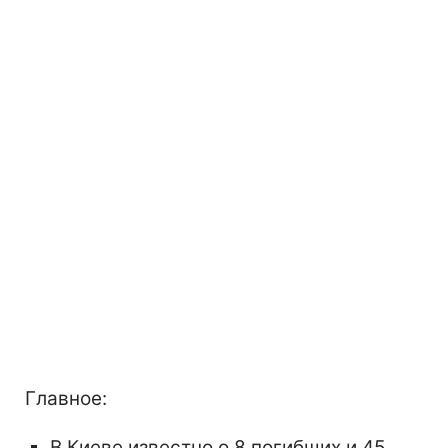
Главное:
В Киеве известно о 8 погибших и 45