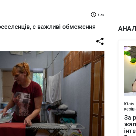
3 хв
ереселенців, є важливі обмеження
АНАЛ
Юлія
керів
За р
жал
інт