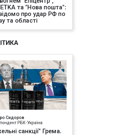
 вогнем "Епіцентр",
ETKA та "Нова пошта":
відомо про удар РФ по
ву та області
ІТИКА
ро Сидоров
пондент РБК-Україна
ельні санкції" Грема.