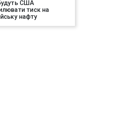
будуть США
илювати тиск на
ійську нафту