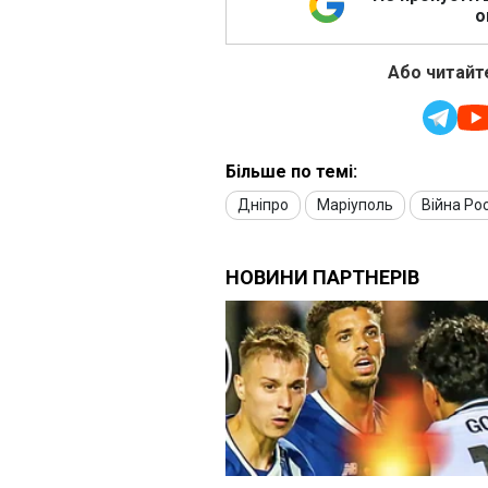
о
Або читайте
Більше по темі:
Дніпро
Маріуполь
Війна Рос