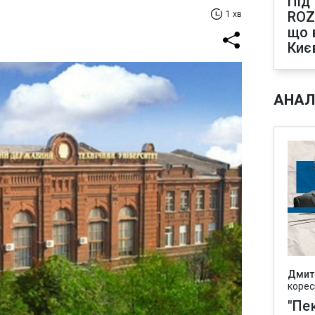
Під
ROZ
1 хв
що 
Киє
АНАЛ
Дмит
корес
"Пек