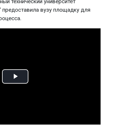
ный технический университет
" предоставила вузу площадку для
роцесса.
Play
Video