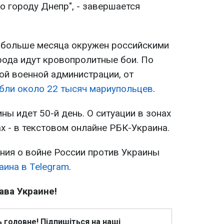
о городу Днепр", - завершается
 больше месяца окружен российскими
рода идут кровопролитные бои. По
й военной администрации, от
бли около 22 тысяч мариупольцев
.
ны идет 50-й день. О ситуации в зонах
х - в текстовом онлайне РБК-Украина.
ия о войне России против Украины
аина в Telegram
.
ава Украине!
ь головне! Підпишіться на наші