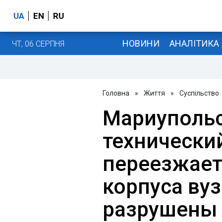
UA
EN
RU
НОВИНИ
АНАЛІТИКА
ЧТ, 06 СЕРПНЯ
Головна
»
Життя
»
Суспільство
Мариуполь
технически
переезжает
корпуса ву
разрушены