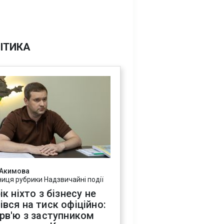
ІТИКА
 Акимова
ниця рубрики Надзвичайні події
ік ніхто з бізнесу не
івся на тиск офіційно:
ерв'ю з заступником