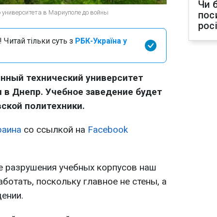
Чи 
о университета в Мариуполе до войны
пос
рос
 Читай тільки суть з
РБК-Україна у
енный технический университет
 в Днепр. Учебное заведение будет
вской политехники.
раина
со ссылкой на
Facebook
е разрушения учебных корпусов наш
ботать, поскольку главное не стены, а
щении.