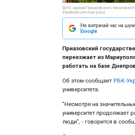
Фото: здание Приазовского техническог
(facebook.com/mar.pstu)
Не витрачай час на шум!
Google
Приазовский государств
переезжает из Мариуполя
работать на базе Днепро
Об этом сообщает
РБК-Ук
университета.
"Несмотря на значительны
университет продолжает ра
люди", - говорится в сооб