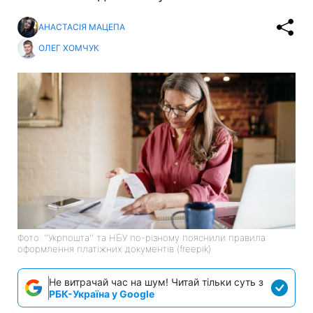
АНАСТАСІЯ МАЦЕПА
ОЛЕГ ХОМЧУК
Фото: ''Укрпошта'' та НБУ по-різному пояснили правила
оформлення платіжних документів (freepik)
Не витрачай час на шум! Читай тільки суть з
РБК-Україна у Google