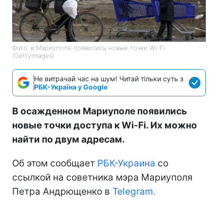
Фото: в Мариуполе появились новые точки Wi-Fi
(GettyImages)
Не витрачай час на шум! Читай тільки суть з
РБК-Україна у Google
В осажденном Мариуполе появились
новые точки доступа к Wi-Fi. Их можно
найти по двум адресам.
Об этом сообщает
РБК-Украина
со
ссылкой на советника мэра Мариуполя
Петра Андрющенко в
Telegram.