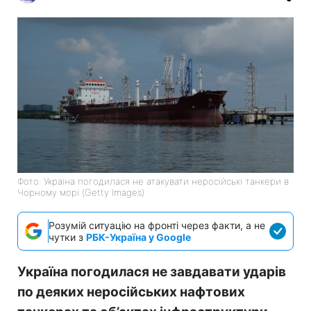
Фото: Україна погодилася не атакувати неросійські танкери в
Чорному морі (Getty Images)
Розумій ситуацію на фронті через факти, а не
чутки з
РБК-Україна у Google
Україна погодилася не завдавати ударів
по деяких неросійських нафтових