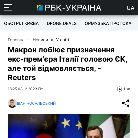
UA
ОБСТРІЛ КИЄВА
DRONE DEALS
ОРМУЗЬКА ПРОТОКА
Головна
»
Новини
»
У світі
Макрон лобіює призначення
екс-прем'єра Італії головою ЄК,
але той відмовляється, -
Reuters
18:25 08.12.2023 Пт
1 хв
ІВАН НОСАЛЬСЬКИЙ