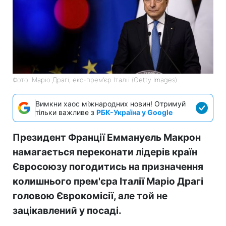
Фото: Маріо Драгі, екс-прем'єр Італії (Getty Images)
Вимкни хаос міжнародних новин! Отримуй
тільки важливе з
РБК-Україна у Google
Президент Франції Еммануель Макрон
намагається переконати лідерів країн
Євросоюзу погодитись на призначення
колишнього прем'єра Італії Маріо Драгі
головою Єврокомісії, але той не
зацікавлений у посаді.