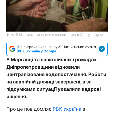
Фото: В Марганці відновили водопостачання (Getty Images)
Не витрачай час на шум! Читай тільки суть з
РБК-Україна у Google
У Марганці та навколишніх громадах
Дніпропетровщини відновили
централізоване водопостачання. Роботи
на аварійній ділянці завершені, а за
підсумками ситуації ухвалили кадрові
рішення.
Про це повідомляє
РБК-Україна
з