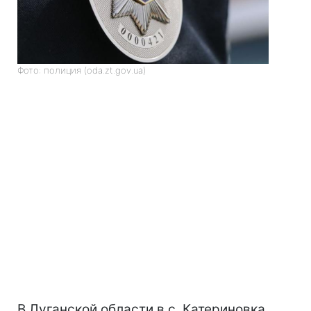
Фото: полиция (oda.zt.gov.ua)
В Луганской области в с. Катериновка