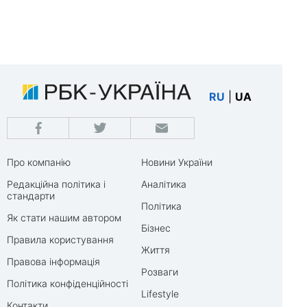
RU
|
UA
Про компанію
Новини України
Редакційна політика і
Аналітика
стандарти
Політика
Як стати нашим автором
Бізнес
Правила користування
Життя
Правова інформація
Розваги
Політика конфіденційності
Lifestyle
Контакти