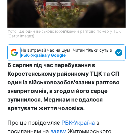
Фото: Ще один військовозобов'язаний раптово помер у ТЦК
(Getty Images)
Не витрачай час на шум! Читай тільки суть з
РБК-Україна у Google
6 серпня під час перебування в
Коростенському районному ТЦК та СП
один із військовозобов'язаних раптово
знепритомнів, а згодом його серце
зупинилося. Медикам не вдалося
врятувати життя чоловіка.
Про це повідомляє
РБК-Україна
з
посиланням на
заяву
Житомирського