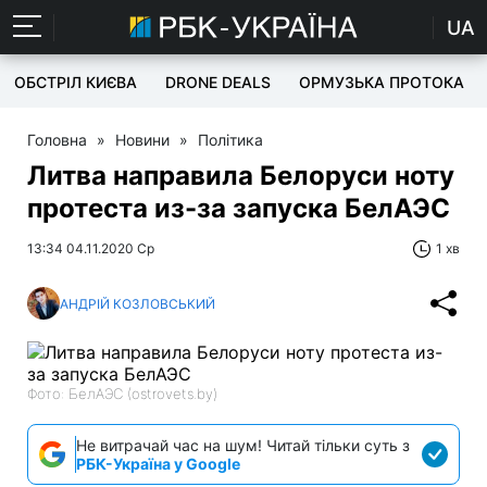
UA
ОБСТРІЛ КИЄВА
DRONE DEALS
ОРМУЗЬКА ПРОТОКА
Головна
»
Новини
»
Політика
Литва направила Белоруси ноту
протеста из-за запуска БелАЭС
13:34 04.11.2020 Ср
1 хв
АНДРІЙ КОЗЛОВСЬКИЙ
Фото: БелАЭС (ostrovets.by)
Не витрачай час на шум! Читай тільки суть з
РБК-Україна у Google