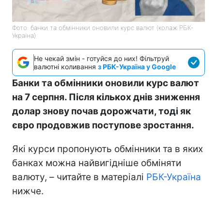
Фото: банки та обмінники оновили курс валют (колаж РБК-
Україна)
Не чекай змін - готуйся до них! Фільтруй
валютні коливання
з РБК-Україна у Google
Банки та обмінники оновили курс валют
на 7 серпня. Після кількох днів зниження
долар знову почав дорожчати, тоді як
євро продовжив поступове зростання.
Які курси пропонують обмінники та в яких
банках можна найвигідніше обміняти
валюту, – читайте в матеріалі
РБК-Україна
нижче.