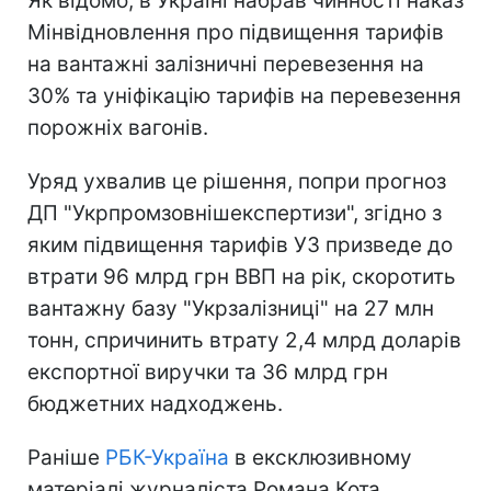
Як відомо, в Україні набрав чинності наказ
Мінвідновлення про підвищення тарифів
на вантажні залізничні перевезення на
30% та уніфікацію тарифів на перевезення
порожніх вагонів.
Уряд ухвалив це рішення, попри прогноз
ДП "Укрпромзовнішекспертизи", згідно з
яким підвищення тарифів УЗ призведе до
втрати 96 млрд грн ВВП на рік, скоротить
вантажну базу "Укрзалізниці" на 27 млн
тонн, спричинить втрату 2,4 млрд доларів
експортної виручки та 36 млрд грн
бюджетних надходжень.
Раніше
РБК-Україна
в ексклюзивному
матеріалі журналіста Романа Кота