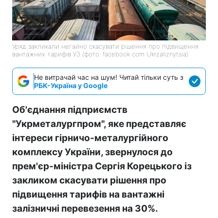
Уряд закликали негайно скасувати рішення про підвищення
вантажних тарифів УЗ (фото: facebook com Ukrzaliznytsia)
Не витрачай час на шум! Читай тільки суть з
РБК-Україна у Google
Об'єднання підприємств
"Укрметалургпром", яке представляє
інтереси гірничо-металургійного
комплексу України, звернулося до
прем'єр-міністра Сергія Корецького із
закликом скасувати рішення про
підвищення тарифів на вантажні
залізничні перевезення на 30%.