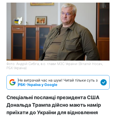
Фото: Андрій Сибіга, в.о. глави МЗС України (Віталій Носач,
РБК-Україна)
Не витрачай час на шум! Читай тільки суть з
РБК-Україна у Google
Спеціальні посланці президента США
Дональда Трампа дійсно мають намір
приїхати до України для відновлення