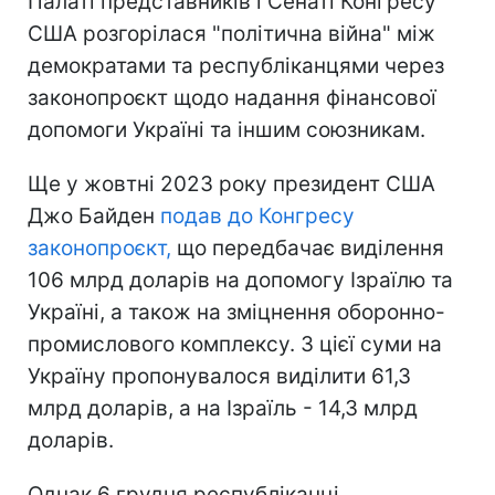
Палаті представників і Сенаті Конгресу
США розгорілася "політична війна" між
демократами та республіканцями через
законопроєкт щодо надання фінансової
допомоги Україні та іншим союзникам.
Ще у жовтні 2023 року президент США
Джо Байден
подав до Конгресу
законопроєкт,
що передбачає виділення
106 млрд доларів на допомогу Ізраїлю та
Україні, а також на зміцнення оборонно-
промислового комплексу. З цієї суми на
Україну пропонувалося виділити 61,3
млрд доларів, а на Ізраїль - 14,3 млрд
доларів.
Однак 6 грудня республіканці