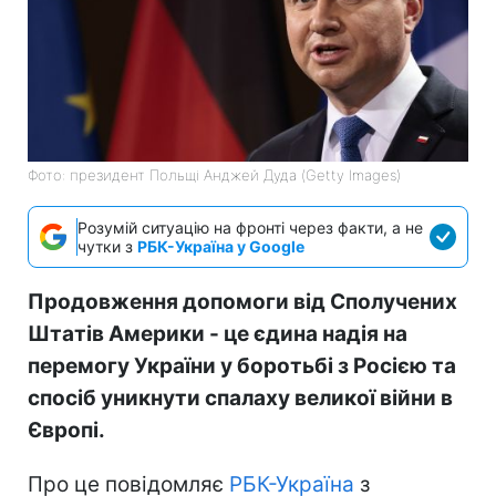
Фото: президент Польщі Анджей Дуда (Getty Images)
Розумій ситуацію на фронті через факти, а не
чутки з
РБК-Україна у Google
Продовження допомоги від Сполучених
Штатів Америки - це єдина надія на
перемогу України у боротьбі з Росією та
спосіб уникнути спалаху великої війни в
Європі.
Про це повідомляє
РБК-Україна
з