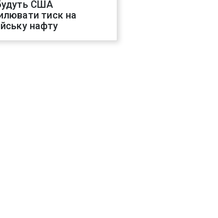
будуть США
илювати тиск на
ійську нафту