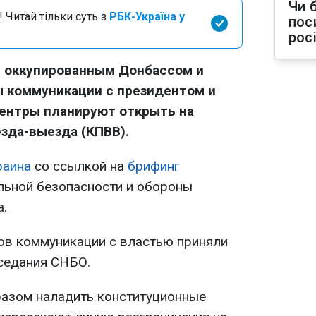
Чи 
 Читай тільки суть з
РБК-Україна у
пос
рос
с оккупированным Донбассом и
 коммуникации с президентом и
центры планируют открыть на
зда-выезда (КПВВ).
раина
со ссылкой на
брифинг
льной безопасности и обороны
.
ов коммуникации с властью приняли
седания СНБО.
разом наладить конституционные