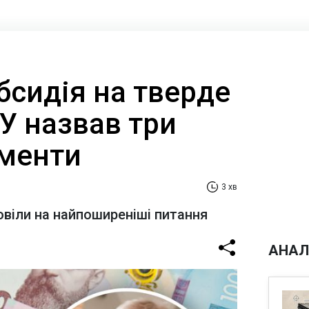
бсидія на тверде
У назвав три
менти
3 хв
овіли на найпоширеніші питання
АНАЛ