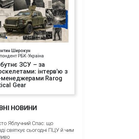
янтин Широкун
пондент РБК-Україна
бутнє ЗСУ – за
оскелетами: інтерв'ю з
-менеджерами Rarog
ical Gear
ВНІ НОВИНИ
сто Яблучний Спас: що
ді святкує сьогодні ПЦУ й чим
ливо