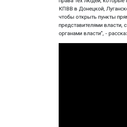
права тех людей, которые
КПВВ в Донецкой, Луганско
чтобы открыть пункты пря
представителями власти, 
органами власти", - расск