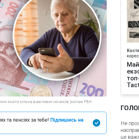
Кост
корес
Май
екз
топ
Tact
овинні знати кілька важливих нюансів (колаж РБК-
ГОЛО
х та пенсіях за тебе!
Підпишись на
Не про
насправ
це важ