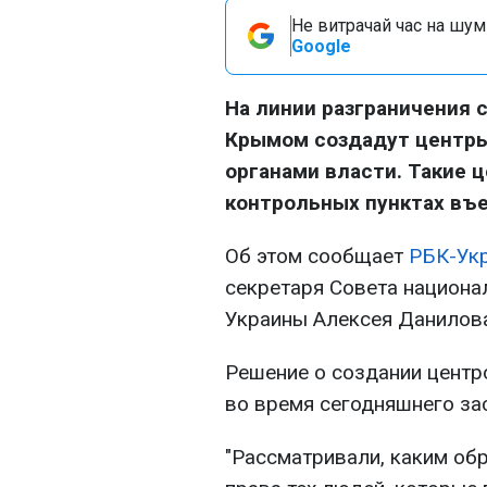
Не витрачай час на шум!
Google
На линии разграничения 
Крымом создадут центры
органами власти. Такие 
контрольных пунктах въе
Об этом сообщает
РБК-Ук
секретаря Совета национа
Украины Алексея Данилова
Решение о создании центр
во время сегодняшнего за
"Рассматривали, каким об