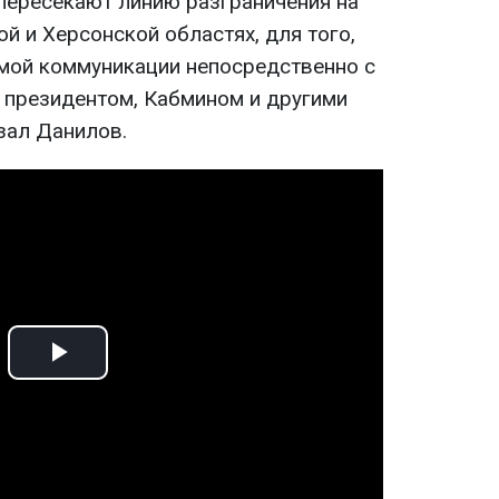
 пересекают линию разграничения на
й и Херсонской областях, для того,
мой коммуникации непосредственно с
с президентом, Кабмином и другими
азал Данилов.
Play
Video