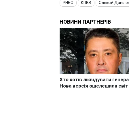
РНБО
КПВВ
Олексій Даніло