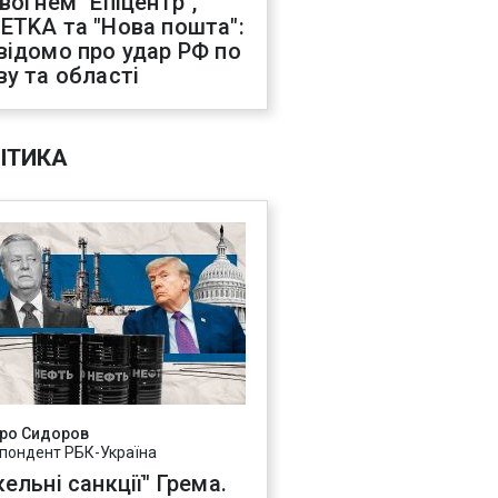
 вогнем "Епіцентр",
ETKA та "Нова пошта":
відомо про удар РФ по
ву та області
ІТИКА
ро Сидоров
пондент РБК-Україна
ельні санкції" Грема.