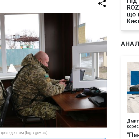
Під
ROZ
що 
Киє
АНАЛ
Дмит
корес
президентом (loga.gov.ua)
"Пек