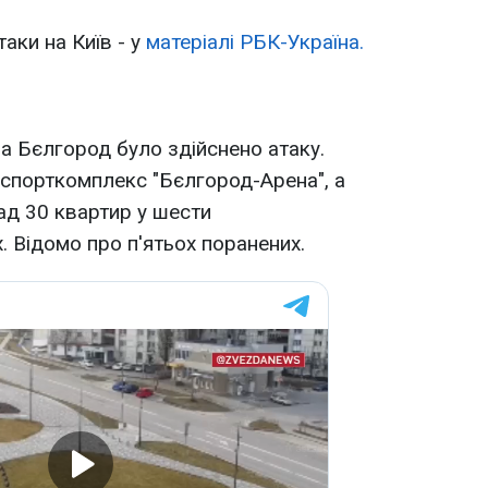
аки на Київ - у
матеріалі РБК-Україна.
на Бєлгород було здійснено атаку.
спорткомплекс "Бєлгород-Арена", а
ад 30 квартир у шести
. Відомо про п'ятьох поранених.