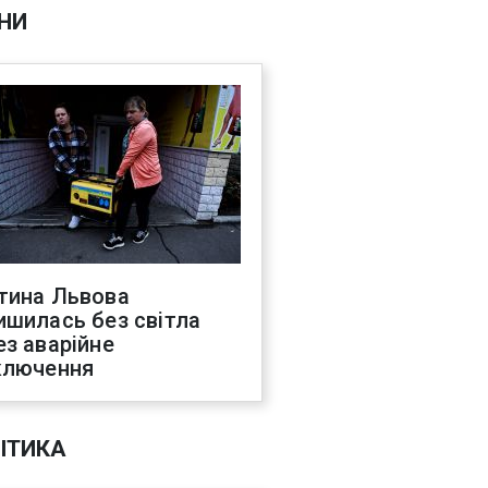
НИ
тина Львова
ишилась без світла
ез аварійне
ключення
ІТИКА