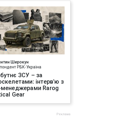
янтин Широкун
пондент РБК-Україна
бутнє ЗСУ – за
оскелетами: інтерв'ю з
-менеджерами Rarog
ical Gear