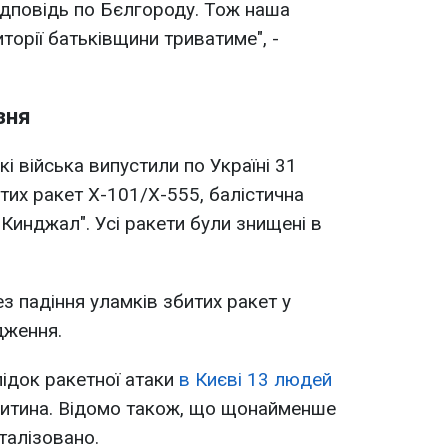
ідповідь по Бєлгороду. Тож наша
торії батьківщини триватиме", -
зня
кі війська випустили по Україні 31
тих ракет Х-101/Х-555, балістична
 "Кинджал". Усі ракети були знищені в
ез падіння уламків збитих ракет у
дження.
лідок ракетної атаки
в Києві 13 людей
 дитина. Відомо також, що щонайменше
талізовано.