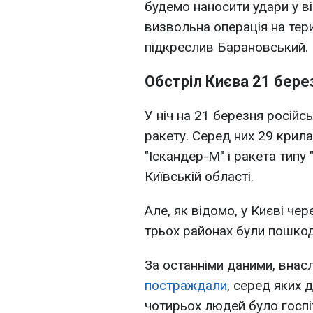
будемо наносити удари у в
визвольна операція на тери
підкреслив Барановський.
Обстріл Києва 21 бере
У ніч на 21 березня російсь
ракету. Серед них 29 крила
"Іскандер-М" і ракета типу
Київській області.
Але, як відомо, у Києві чер
трьох районах були пошко
За останніми даними, внас
постраждали
, серед яких
чотирьох людей було госпі