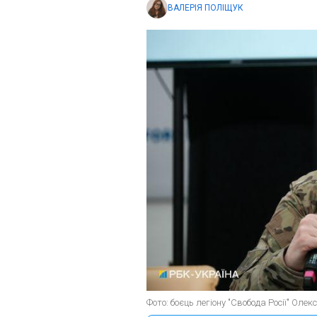
ВАЛЕРІЯ ПОЛІЩУК
Фото: боєць легіону "Свобода Росії" Оле