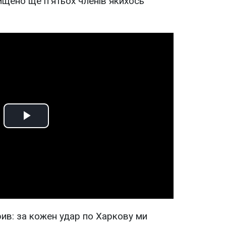
ищено ще п'ятьох членів якихось
Play
Video
рив: за кожен удар по Харкову ми