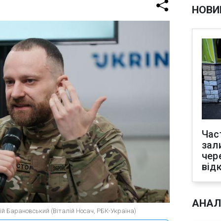
НОВИ
Час
зал
чер
від
АНАЛ
ксій Барановський (Віталій Носач, РБК-Україна)