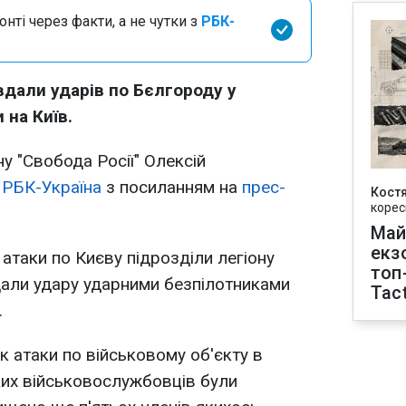
нті через факти, а не чутки з
РБК-
вдали ударів по Бєлгороду у
 на Київ.
у "Свобода Росії" Олексій
є
РБК-Україна
з посиланням на
прес-
Кост
корес
Май
екз
 атаки по Києву підрозділи легіону
топ
дали удару ударними безпілотниками
Tact
.
к атаки по військовому об'єкту в
ких військовослужбовців були