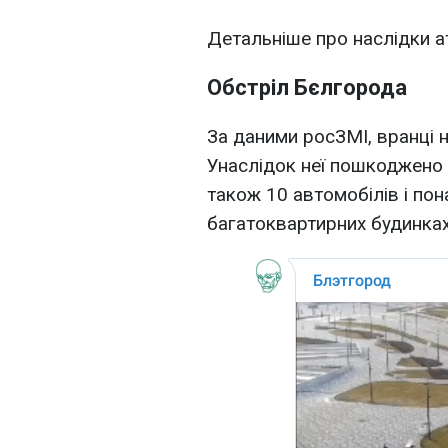
Детальніше про наслідки ат
Обстріл Бєлгорода
За даними росЗМІ, вранці 
Унаслідок неї пошкоджено 
також 10 автомобілів і пон
багатоквартирних будинках