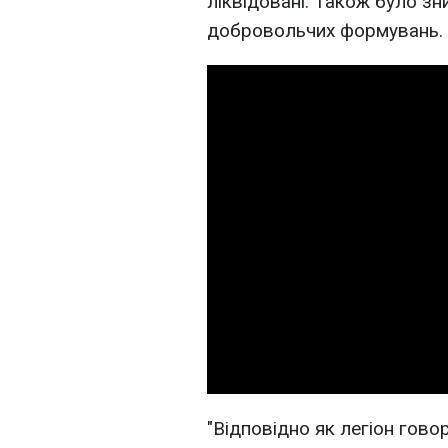
ліквідовані. Також було зн
добровольчих формувань.
"Відповідно як легіон гово