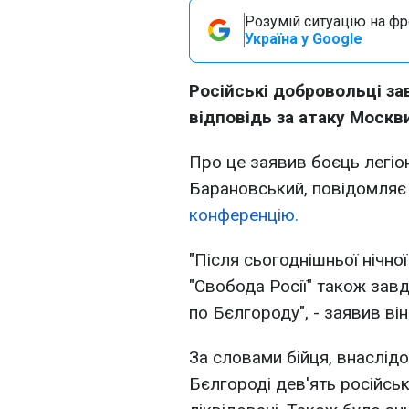
Розумій ситуацію на фро
Україна у Google
Російські добровольці за
відповідь за атаку Москви
Про це заявив боєць легіон
Барановський, повідомля
конференцію.
"Після сьогоднішньої нічної
"Свобода Росії" також зав
по Бєлгороду", - заявив він
За словами бійця, внаслідо
Бєлгороді дев'ять російсь