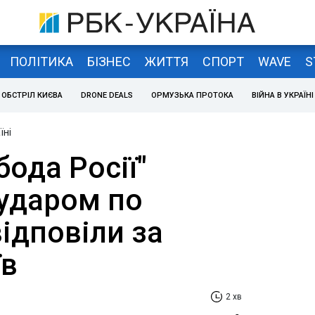
ПОЛІТИКА
БІЗНЕС
ЖИТТЯ
СПОРТ
WAVE
S
ОБСТРІЛ КИЄВА
DRONE DEALS
ОРМУЗЬКА ПРОТОКА
ВІЙНА В УКРАЇНІ
їні
бода Росії"
 ударом по
ідповіли за
їв
2 хв