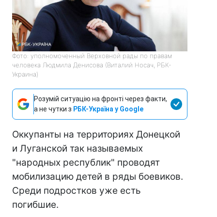
Фото: уполномоченный Верховной рады по правам
человека Людмила Денисова (Виталий Носач, РБК-
Украина)
Розумій ситуацію на фронті через факти,
а не чутки з
РБК-Україна у Google
Оккупанты на территориях Донецкой
и Луганской так называемых
"народных республик" проводят
мобилизацию детей в ряды боевиков.
Среди подростков уже есть
погибшие.