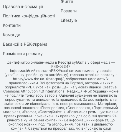
Життя
Правова інформація
Розваги
Політика конфіденційності
Lifestyle
Контакти
Команда
Вакансії в РБК-Україна
Розмістити рекламу
Ідентифікатор онлайн-медіа в Реєстрі суб’єктів у сфері медіа —
R40-05347
Інформаційний портал «РБК-Україна» має тримовну версію
(українську, російську та англійську), головна сторінка порталу -
https://www.rbc.ua
. Фотографії, зображення належать їх
правовласникам. Всі фотографії на Порталі, авторами яких є
журналісти «РБК-Україна», розміщені на умовах ліцензії Creative
Commons Attribution 4.0 International. Редакція «РБК-Україна» може
не поділяти точку зору авторів. Оціночні судження не підлягають
спростуванню та доведенню їх правдивості. За достовірність та
зміст реклами відповідальність несе рекламодавець. Матеріали,
позначені плашкою: «Прес-релізи», «Спецпроект», «Партнерський
матеріал», «Promo», «Благодійність», «Резонанс» розміщуються на
правах реклами і призначені, як правило, для осіб, які досягли 21-
річного віку. «Новини компанії» - це інформаційний формат, що
охоплює новини, події та оголошення, пов'язані з діяльністю
компаній, базуються на пресрелізах, які випускають самі