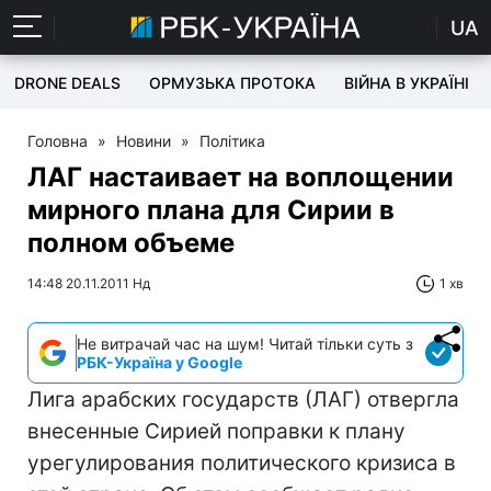
UA
DRONE DEALS
ОРМУЗЬКА ПРОТОКА
ВІЙНА В УКРАЇНІ
Головна
»
Новини
»
Політика
ЛАГ настаивает на воплощении
мирного плана для Сирии в
полном объеме
14:48 20.11.2011 Нд
1 хв
Не витрачай час на шум! Читай тільки суть з
РБК-Україна у Google
Лига арабских государств (ЛАГ) отвергла
внесенные Сирией поправки к плану
урегулирования политического кризиса в