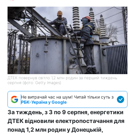
ДТЕК повернув світло 1,2 млн родин за перший тиждень
серпня (фото: Getty Images)
Не витрачай час на шум! Читай тільки суть з
РБК-Україна у Google
За тиждень, з 3 по 9 серпня, енергетики
ДТЕК відновили електропостачання для
понад 1,2 млн родин у Донецькій,