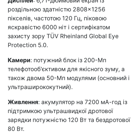
Дисплей
: 6,71-дюймовий екран із
роздільною здатністю 2808×1256
пікселів, частотою 120 Гц, піковою
яскравістю 6000 ніт і сертифікатом
захисту зору TÜV Rheinland Global Eye
Protection 5.0.
Камери
: потужний блок із 200-Мп
телефотооб'єктивом для якісного зуму, а
також двома 50-Мп модулями (основний і
ультраширококутний).
Живлення
: акумулятор на 7200 мА-год із
підтримкою ультрашвидкої дротової
зарядки потужністю 120 Вт та бездротової
80 Вт.