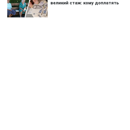
Головна
»
Бізнес
»
Енергетика
Запуск Червоноградської ЦЗФ
під загрозою: нардеп розкрив
деталі конфлікту
11:19 09.08.2026 Нд
2 хв
Подальше майбутнє фабрики опинилося
під загрозою
СЕРГІЙ НОВІКОВ