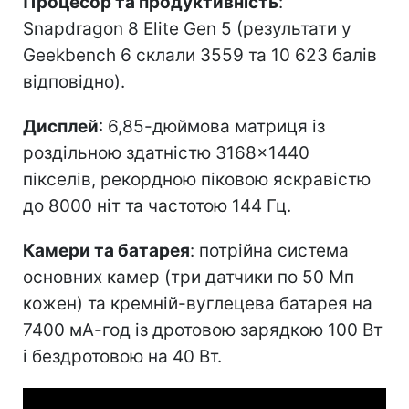
Процесор та продуктивність
:
Snapdragon 8 Elite Gen 5 (результати у
Geekbench 6 склали 3559 та 10 623 балів
відповідно).
Дисплей
: 6,85-дюймова матриця із
роздільною здатністю 3168×1440
пікселів, рекордною піковою яскравістю
до 8000 ніт та частотою 144 Гц.
Камери та батарея
: потрійна система
основних камер (три датчики по 50 Мп
кожен) та кремній-вуглецева батарея на
7400 мА-год із дротовою зарядкою 100 Вт
і бездротовою на 40 Вт.