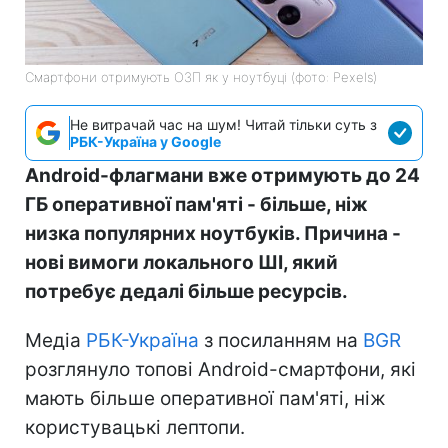
Смартфони отримують ОЗП як у ноутбуці (фото: Pexels)
Не витрачай час на шум! Читай тільки суть з
РБК-Україна у Google
Android-флагмани вже отримують до 24
ГБ оперативної пам'яті - більше, ніж
низка популярних ноутбуків. Причина -
нові вимоги локального ШІ, який
потребує дедалі більше ресурсів.
Медіа
РБК-Україна
з посиланням на
BGR
розглянуло топові Android-смартфони, які
мають більше оперативної пам'яті, ніж
користувацькі лептопи.