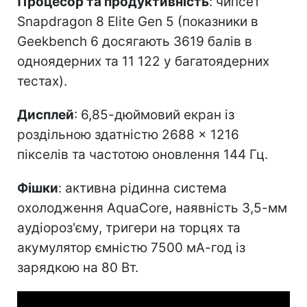
Процесор та продуктивність
: чипсет
Snapdragon 8 Elite Gen 5 (показники в
Geekbench 6 досягають 3619 балів в
одноядерних та 11 122 у багатоядерних
тестах).
Дисплей
: 6,85-дюймовий екран із
роздільною здатністю 2688 × 1216
пікселів та частотою оновлення 144 Гц.
Фішки
: активна рідинна система
охолодження AquaCore, наявність 3,5-мм
аудіороз'єму, тригери на торцях та
акумулятор ємністю 7500 мА-год із
зарядкою на 80 Вт.