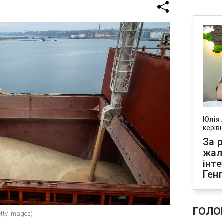
Юлія
керів
За р
жал
інт
Ген
ГОЛО
tty Images)