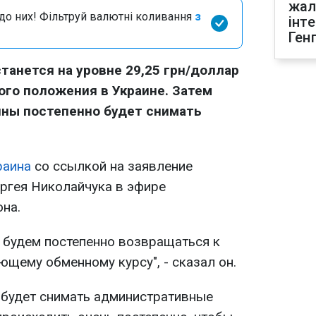
жал
я до них! Фільтруй валютні коливання
з
інт
Ген
танется на уровне 29,25 грн/доллар
ого положения в Украине. Затем
ины постепенно будет снимать
раина
со ссылкой на заявление
ргея Николайчука в эфире
на.
 будем постепенно возвращаться к
щему обменному курсу", - сказал он.
 будет снимать административные