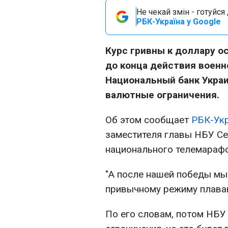
Не чекай змін - готуйс
РБК-Україна у Google
Курс гривны к доллару ос
до конца действия военн
Национальный банк Укра
валютные ограничения.
Об этом сообщает
РБК-Ук
заместителя главы НБУ Се
национального телемарафо
"А после нашей победы мы
привычному режиму плаваю
По его словам, потом НБУ