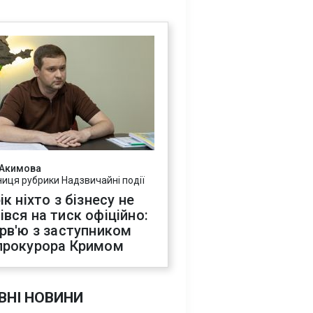
 Акимова
ниця рубрики Надзвичайні події
ік ніхто з бізнесу не
івся на тиск офіційно:
ерв'ю з заступником
прокурора Кримом
ВНІ НОВИНИ