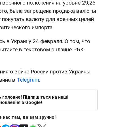
 военного положения на уровне 29,25
того, была запрещена продажа валюты
т покупать валюту для военных целей
ритического импорта.
ь в Украину 24 февраля. О том, что
читайте в текстовом онлайне РБК-
ия о войне России против Украины
раина в
Telegram
.
ь головне! Підпишіться на наші
новлення в Google!
 нас там, де вам зручно!