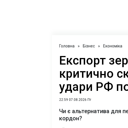
Головна
»
Бізнес
»
Економіка
Експорт зер
критично с
удари РФ п
22:59 07.08.2026 Пт
Чи є альтернатива для п
кордон?