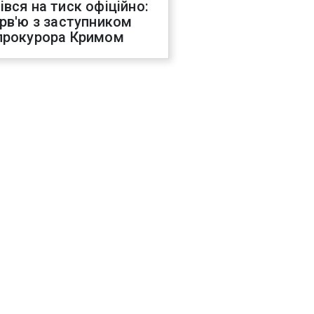
івся на тиск офіційно:
ерв'ю з заступником
прокурора Кримом