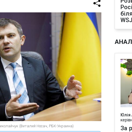
Роз
Рос
біля
WS
АНАЛ
Юлія
керів
иколайчук (Виталий Носач, РБК-Украина)
За р