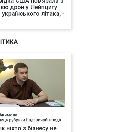
відка США пов'язала з
ією дрон у Лейпцигу
 українського літака, -
J
ІТИКА
 Акимова
ниця рубрики Надзвичайні події
ік ніхто з бізнесу не