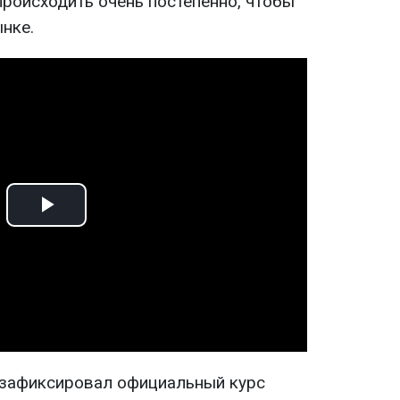
 происходить очень постепенно, чтобы
нке.
Play
Video
 зафиксировал официальный курс