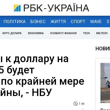
ПОЛІТИКА
БІЗНЕС
ЖИТТЯ
СПОРТ
WAVE
S
КУРС ДОЛАРА
ЕКОНОМІКА
ОСОБИСТІ ФІНАНСИ
TECH
MILTECH
НОВИ
 к доллару на
5 будет
по крайней мере
йны, - НБУ
1 хв