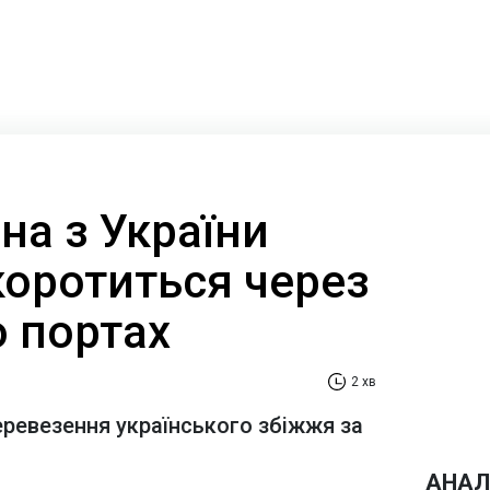
на з України
коротиться через
о портах
2 хв
еревезення українського збіжжя за
АНАЛ