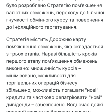
було розроблено Стратегію пом’якшення
валютних обмежень, переходу до більшої
гнучкості обмінного курсу та повернення
до інфляційного таргетування.
Стратегія містить Дорожню карту
пом'якшення обмежень, яка складається
з трьох етапів. Наразі більшість кроків
першого етапу помʼякшення обмежень
виконано: множинність курсів –
мінімізовано, можливості для
торгівельних операцій бізнесу –
збільшено, можливість погашати "нові"
кредити та частково репатріювати "нові"
дивіденди – забезпечено. Водночас деякі
операції можна здійснювати лише у