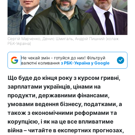
Сергій Марченко, Денис Шмигаль, Андрій Пишний (колаж:
РБК-Україна)
Не чекай змін - готуйся до них! Фільтруй
валютні коливання
з РБК-Україна у Google
Що буде до кінця року з курсом гривні,
зарплатами українців, цінами на
продукти, державними фінансами,
умовами ведення бізнесу, податками, а
також з економічними реформами та
корупцією, і як на це все впливатиме
війна – читайте в експертних прогнозах,