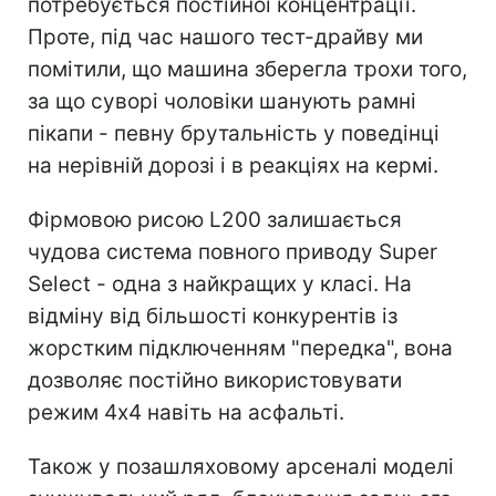
потребується постійної концентрації.
Проте, під час нашого тест-драйву ми
помітили, що машина зберегла трохи того,
за що суворі чоловіки шанують рамні
пікапи - певну брутальність у поведінці
на нерівній дорозі і в реакціях на кермі.
Фірмовою рисою L200 залишається
чудова система повного приводу Super
Select - одна з найкращих у класі. На
відміну від більшості конкурентів із
жорстким підключенням "передка", вона
дозволяє постійно використовувати
режим 4х4 навіть на асфальті.
Також у позашляховому арсеналі моделі