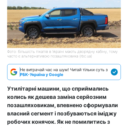
Фото: більшість пікапів в Україні мають дворядну кабіну, тому
часто є альтернативою позашляховика (rbc.ua)
Не витрачай час на шум! Читай тільки суть з
РБК-Україна у Google
Утилітарні машини, що сприймались
колись як дешева заміна серйозним
позашляховикам, впевнено сформували
власний сегмент і позбуваються іміджу
робочих конячок. Як не помилитись з