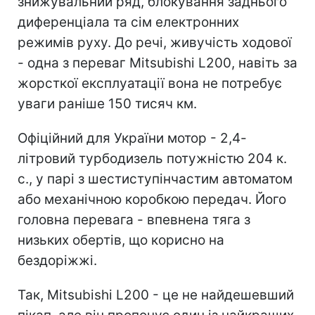
знижувальний ряд, блокування заднього
диференціала та сім електронних
режимів руху. До речі, живучість ходової
- одна з переваг Mitsubishi L200, навіть за
жорсткої експлуатації вона не потребує
уваги раніше 150 тисяч км.
Офіційний для України мотор - 2,4-
літровий турбодизель потужністю 204 к.
с., у парі з шестиступінчастим автоматом
або механічною коробкою передач. Його
головна перевага - впевнена тяга з
низьких обертів, що корисно на
бездоріжжі.
Так, Mitsubishi L200 - це не найдешевший