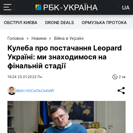
UA
ОБСТРІЛ КИЄВА
DRONE DEALS
ОРМУЗЬКА ПРОТОКА
Головна
»
Новини
»
Війна в Україні
Кулеба про постачання Leopard
Україні: ми знаходимося на
фінальній стадії
19:24 23.01.2023 Пн
2 хв
ІВАН НОСАЛЬСЬКИЙ