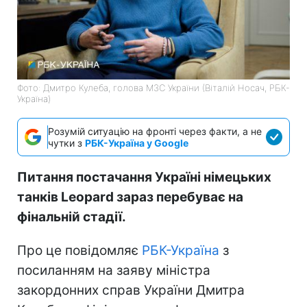
Фото: Дмитро Кулеба, голова МЗС України (Віталій Носач, РБК-
Україна)
Розумій ситуацію на фронті через факти, а не
чутки з
РБК-Україна у Google
Питання постачання Україні німецьких
танків Leopard зараз перебуває на
фінальній стадії.
Про це повідомляє
РБК-Україна
з
посиланням на заяву міністра
закордонних справ України Дмитра