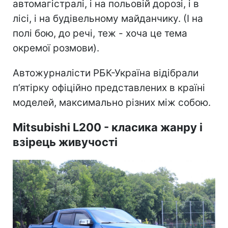
автомагістралі, і на польовій дорозі, і в
лісі, і на будівельному майданчику. (І на
полі бою, до речі, теж - хоча це тема
окремої розмови).
Автожурналісти РБК-Україна відібрали
п’ятірку офіційно представлених в країні
моделей, максимально різних між собою.
Mitsubishi L200 - класика жанру і
взірець живучості