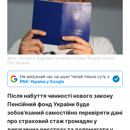
Фото: чоловік з трудовою книжкою в руках (Віталій Носач/
РБК-Україна)
Не витрачай час на шум! Читай тільки суть з
РБК-Україна у Google
Після набуття чинності нового закону
Пенсійний фонд України буде
зобов’язаний самостійно перевіряти дані
про страховий стаж громадян у
державних реєстрах та допомагати у